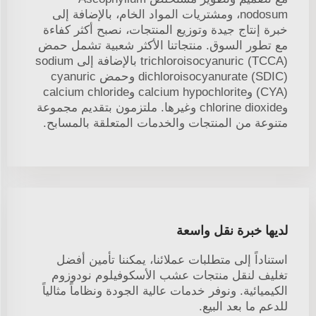
nodosum، ومشتريات المواد الخام، بالإضافة إلى
خبرة إنتاج جيدة وتوزيع المنتجات، نصبح أكثر كفاءة
مع تطور السوق. منتجاتنا الأكثر شعبية تشمل حمض
trichloroisocyanuric (TCCA) بالإضافة إلى sodium
dichloroisocyanurate (SDIC) وحمض cyanuric
(CYA) وcalcium hypochlorite وcalcium chloride
وchlorine dioxide وغيرها. ملتزمون بتقديم مجموعة
متنوعة من المنتجات والخدمات المتعلقة بالمسابح.
لديها خبرة نقل واسعة
استناداً إلى متطلبات عملائنا، يمكننا تأمين أفضل
تغليف لنقل منتجات عشب الأسكوفيلوم نودوزوم
الكيميائية. ونوفر خدمات عالية الجودة ونظاماً مثالياً
للدعم ما بعد البيع.