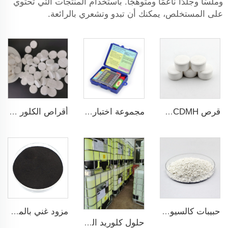
وملسًا وجلدًا ناعمًا ومتوهجًا. باستخدام المنتجات التي تحتوي
على المستخلص، يمكنك أن تبدو وتشعري بالرائعة.
قرص BCDMH للتعقيم في مسابح السباحة وأحواض الأسماك والتربية المائية
مجموعة اختبار ثلاثية الطرق لحمامات السباحة والسبا
أقراص الكلور fizzing للبассين وزن 3.3 جرام SDIC ثنائي كلوريد الصوديوم إيزوسيانورات
حبيبات كالسيوم هيبوكلورايت 70% 65% 14-50mesh
مزود غني بالمغذيات مستخلص الأعشاب البحرية البودرة للأغراض الزراعية
حلول كلوريد الصوديوم عالي الجودة بنسبة 25% و31% من مصنع CAS رقم 7758-19-2