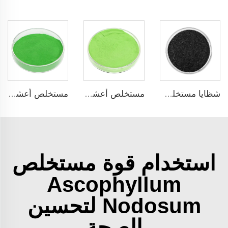
شظايا مستخلص الأعشاب البحرية 16% محفز بيولوجي سماد أوراق وأسمدة جذرية للأعشاب البحرية
مستخلص أعشاب بحرية خفيفة اللون مسحوق مستخلص الأعشاب البحرية سماد منظم نمو النباتات
مستخلص أعشاب بحرية داكن اللون مسحوق سماد غني بالمغذيات للأغراض الزراعية
استخدام قوة مستخلص
Ascophyllum
Nodosum لتحسين
الصحة