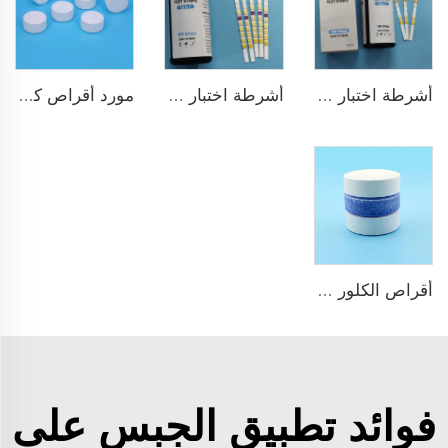
أشرطة اختبار ماء الشرب 9 في 1
أشرطة اختبار سريع ودقيق للمسبح 15 في 1 لماء الشرب
مورد أقراص كلور TCCA بالجملة مطهر مسبح السباحة
أقراص الكلور TCCA للبассين
فوائد تطبيق الجبس على