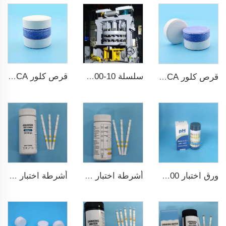
سلسلة ZPS100-10 ضاغط أقراص دوارة كبير
قرص كلور TCCA لتعقيم المياه قياس 3 بوصات حمض ثلاثي الكلور إيزوسيانوريك
قرص كلور TCCA لتعقيم المياه
أشرطة اختبار ماء مسبح 7 في 1
أشرطة اختبار خزان السمك عالية الجودة 6 في 1 لمزرعة الأسماك
ورق اختبار pH ph0-ph14 100شريط لاختبار مسبح السباحة