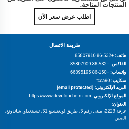
المنتجات المتاحة.
اطلب عرض سعر الآن
طريقة الاتصال
هاتف:
+86-532 85807910
الفاكس:
+86-532 85807909
واتساب:
+86-150 66895195
سكايب:
tcca90
البريد الإلكتروني:
[email protected]
الموقع الإلكتروني:
https://www.developchem.com
العنوان:
غرفة 2223، مبنى رقم 3، طريق لونغتشنغ 31، تشينغداو، شاندونغ،
الصين