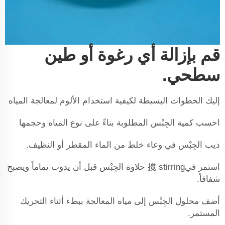
قم بإزالة أي رغوة أو طين
سطحي.
إليك الخطوات البسيطة لكيفية استخدام الألوم لمعالجة المياه
احسب كمية الجِبْس المطلوبة بناءً على نوع المياه وحجمها
ذيب الجِبْس في وعاء خلط من الماء المقطر أو النظيف.
استمر في揽 stirring حلاوة الجِبْس قبل أن يذوب تماماً ويصبح
شفافاً.
أضف محلول الجِبْس إلى مياه المعالجة ببطء أثناء التحريك
المستمر.