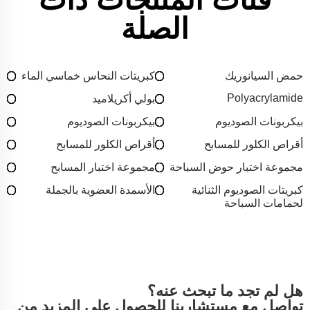
الصلة
حمض السيانوريك
كبريتات النحاس خماسي الماء
Polyacrylamide
بولي أكريلاميد
بيكربونات الصوديوم
بيكربونات الصوديوم
أقراص الكلور للمسابح
أقراص الكلور للمسابح
مجموعة اختبار حوض السباحة
مجموعة اختبار المسابح
كبريتات الصوديوم الثنائية
الأسمدة العضوية بالجملة
لحمامات السباحة
هل لم تجد ما تبحث عنه؟
تواصل مع مستشارينا للحصول على المزيد من