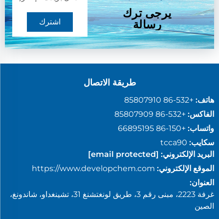
يرجى ترك
اشترك
رسالة
طريقة الاتصال
هاتف:
+86-532 85807910
الفاكس:
+86-532 85807909
واتساب:
+86-150 66895195
سكايب:
tcca90
البريد الإلكتروني:
[email protected]
الموقع الإلكتروني:
https://www.developchem.com
العنوان:
غرفة 2223، مبنى رقم 3، طريق لونغتشنغ 31، تشينغداو، شاندونغ،
الصين