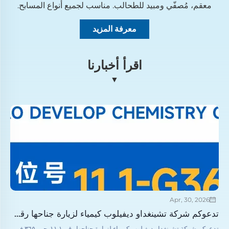
معقم، مُصفّي ومبيد للطحالب. مناسب لجميع أنواع المسابح.
معرفة المزيد
اقرأ أخبارنا
▼
Apr, 30, 2026
تدعوكم شركة تشينغداو ديفيلوب كيمياء لزيارة جناحها رقم ١١.١-جيم ٣٦٥ في معرض آسيا لحمامات السباحة والمنتجعات الصحية ٢٠٢٦
تدعوكم شركة تشينغداو ديفيلوب كيمياء لزيارة جناحها رقم ١١.١-جيم ٣٦٥ في