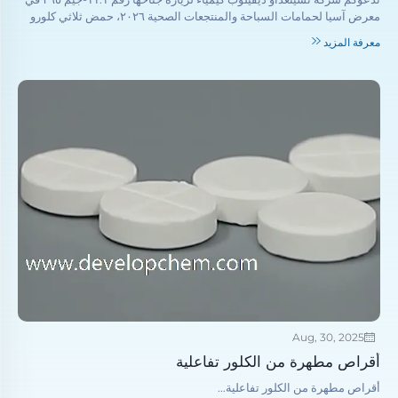
معرض آسيا لحمامات السباحة والمنتجعات الصحية ٢٠٢٦، حمض ثلاثي كلورو
أيزوسيانوريك (TCCA)، صوديوم ثنائي كلورو أيزوسيانورات (SDIC)، هيبيوكليت
معرفة المزيد
الكالسيوم، حمض السيانوريك، عامل ضبط درجة الحموضة (PH)،
مُجَلِّـِـّـِـِـِـِـِـِـِـِـِـِـِـِـِـِـِـِـِـِـِـِـِـِـِـِـِـِـِـِـِـِـِـِـِـِـِـِـِـِـِـِـِـِـِـِـِـِـِـِـِـِـِـِـِـِـِـِـِـِـِـِـِـِـِـِـِـِـِـِـِـِـِـِـِـِـِـِـِـِـِـِـِـِـِـِـِـِـِـِـِـِـِـِـِـِـِـِـِـِـِـِـ
Aug, 30, 2025
أقراص مطهرة من الكلور تفاعلية
أقراص مطهرة من الكلور تفاعلية...