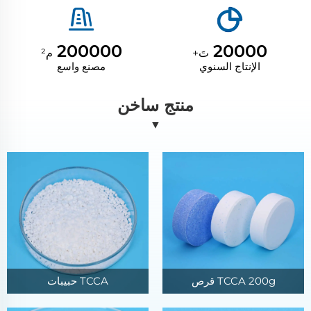
200000
20000
تَ+
م²
الإنتاج السنوي
مصنع واسع
منتج ساخن
▼
TCCA 200g قرص
TCCA حبيبات