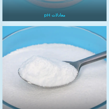
معادلات pH
معادلات pH
مصادر تنظيم درجة الحموضة هي مواد كيميائية تُستخدم
لتنظيم مستويات pH للماء، مما يضمن سقوطها ضمن
النطاق المطلوب للاستخدامات المحددة.