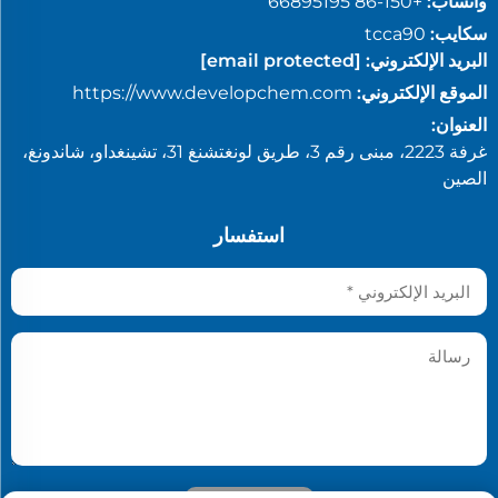
واتساب:
+86-150 66895195
سكايب:
tcca90
البريد الإلكتروني:
[email protected]
الموقع الإلكتروني:
https://www.developchem.com
العنوان:
غرفة 2223، مبنى رقم 3، طريق لونغتشنغ 31، تشينغداو، شاندونغ،
الصين
استفسار