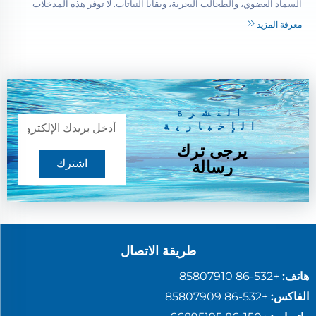
السماد العضوي، والطحالب البحرية، وبقايا النباتات. لا توفر هذه المدخلات
الغذائية فقط للنباتات...
معرفة المزيد
النشرة
الإخبارية
يرجى ترك
اشترك
رسالة
طريقة الاتصال
هاتف:
+86-532 85807910
الفاكس:
+86-532 85807909