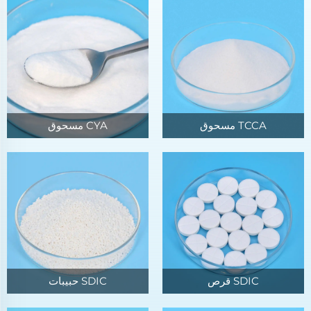
TCCA مسحوق
CYA مسحوق
SDIC قرص
SDIC حبيبات