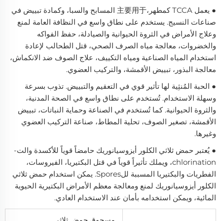
● يعمل TCCA كمطهر،主要用于 المسابح والسبا، وكمادة تبييض في
صناعات النسيج. يستخدم على نطاق واسع في النظافة العامة لمنع
وعلاج الأمراض في الثروة الحيوانية والصيادلة، حفظ الفواكه
والخضروات، معالجة مياه الصرف الصحي، قتل الطحالب لإعادة
استخدام المياه الصناعية ومياه التكييف، علاج الصوف ضد الانكماش،
معالجة البذور، تبييض الأقمشة، والتركيب العضوي.
● الحبة المُنثِية لها تأثير قوي في التعقيم والتبييض. تذوب بسرعة
وسهلة الاستخدام. تُستخدم على نطاق واسع في الصحة المدنية،
والثروة الحيوانية. كما تُستخدم في الصناعة وحماية النباتات، تبييض
الأقمشة، تصغير الصوف، تحلية المطاط، صناعة التركيب العضوي
وغيرها.
● يُعتبر حمض ثلاثي الكلور أيزوسيانوريك حامضاً قوياً للأكسدة والت-
chlorination، ويملك تأثيراً قوياً في قتل البكتيريا، الفيروسات،
الفطريات والبكتيريا المسببة للSpores. يمكن استخدام حمض ثلاثي
الكلور أيزوسيانوريك لمنع ومعالجة معظم الأمراض البكتيرية الحيوية
المائية، ويمكن استخدامه بأمان عند الاستخدام العادي.
مسحوق حمض ثلاثي