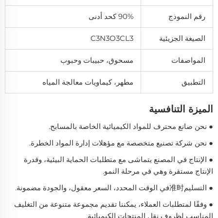
رقم النموذج
90% كحد أدنى
الصيغة الجزيئية
C3N3O3CL3
المواصفات
مسحوق، حبيبات وحبوب
التطبيق
مطهر، كيماويات معالجة المياه
الميزة التنافسية
● نحن صانع محترف للمواد الكيميائية الخاصة بالمسابح.
● نحن شركة تصنيع متخصصة مع مؤهلات إدارة المواد الخطرة.
● الإنتاج في المصنع يتماشى مع متطلبات الحماية البيئية، وقدرة
الإنتاج مستقرة وهي في مرحلة النمو.
● التسليم准时في الوقت المحدد، السعر معقول، والجودة مضمونة.
● وفقًا لمتطلبات العملاء، يمكننا تقديم مجموعة متنوعة من التغليف
المناسب لظروف نقل المنتجات الكيميائية.