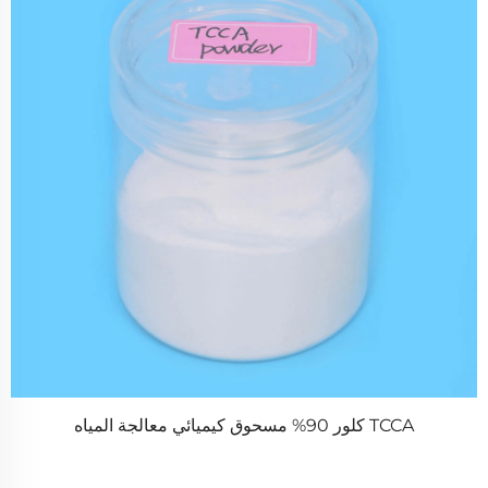
TCCA كلور 90% مسحوق كيميائي معالجة المياه