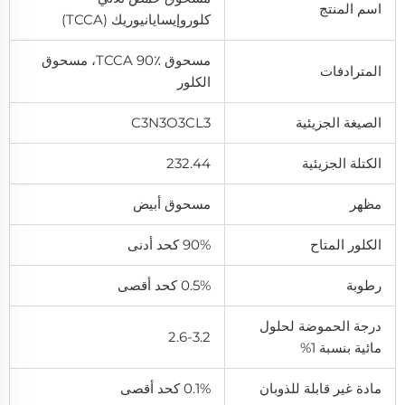
اسم المنتج
كلوروإيسايانيوريك (TCCA)
مسحوق TCCA 90٪، مسحوق
المترادفات
الكلور
الصيغة الجزيئية
C3N3O3CL3
الكتلة الجزيئية
232.44
مظهر
مسحوق أبيض
الكلور المتاح
90% كحد أدنى
رطوبة
0.5% كحد أقصى
درجة الحموضة لحلول
2.6-3.2
مائية بنسبة 1%
مادة غير قابلة للذوبان
0.1% كحد أقصى