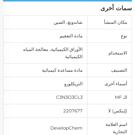
سمات أخرى
مكان المنشأ
شاندونغ، الصين
نوع
مادة التعقيم
الأوراق الكيميائية، معالجة المياه
الاستخدام
الكيميائية
التصنيف
مادة مساعدة كيميائية
أسماء أخرى
التريكلورو
الـ MF
C3N3O3CL3
(إينكس) لا
2207677
اسم العلامة
DevelopChem
التجارية