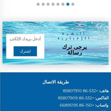
النشرة
الإخبارية
يرجى ترك
اشترك
رسالة
طريقة الاتصال
هاتف:
+86-532 85807910
الفاكس:
+86-532 85807909
واتساب:
+86-150 66895195