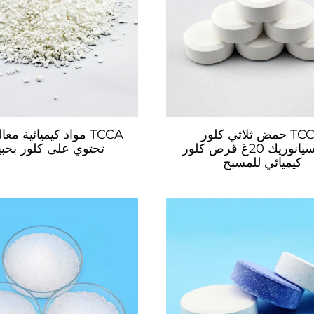
TCCA حمض ثلاثي كلور
TCCA مواد كيميائية مع
الإيزوسيانوريك 20غ قرص كلور
تحتوي على كلور بحبي
كيميائي للمسبح