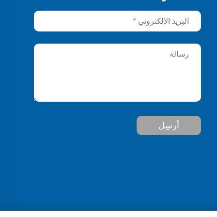
أرسِل