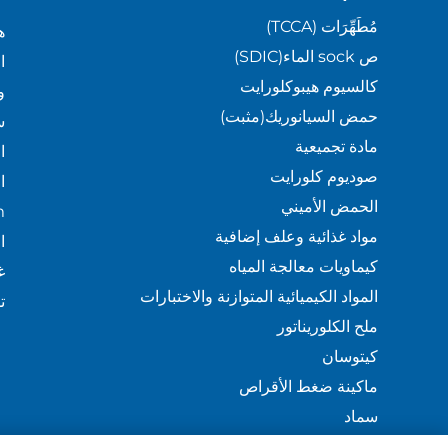
مُطَهِّرَات (TCCA)
ه
ص sock الماء(SDIC)
ا
كالسيوم هيبوكلورايت
و
حمض السيانوريك(مثبت)
س
مادة تجميعية
ا
صوديوم كلورايت
ا
الحمض الأميني
m
مواد غذائية وعلف إضافية
ا
كيماويات معالجة المياه
المواد الكيميائية المتوازنة والاختبارات
ت
ملح الكلوريناتور
كيتوسان
ماكينة ضغط الأقراص
سماد
المدونة