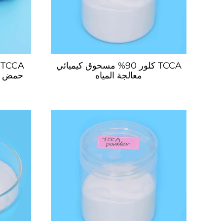
TCCA كلور 90% مسحوق كيميائي
A
معالجة المياه
حمض قر