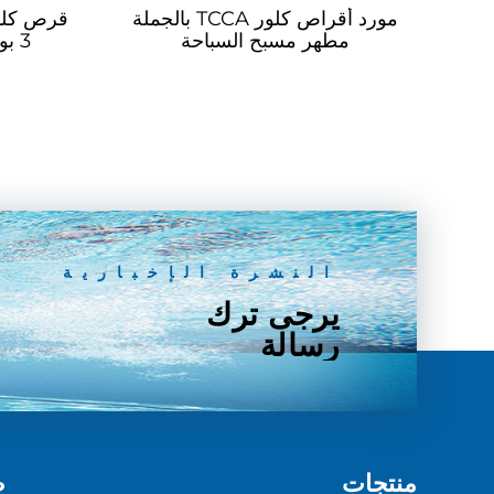
مورد أقراص كلور TCCA بالجملة
مطهر مسبح السباحة
3 ب
النشرة الإخبارية
يرجى ترك
رسالة
منتجات
ط