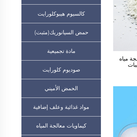
كالسيوم هيبوكلورايت
حمض السيانوريك(مثبت)
مادة تجميعية
الجة مياه
بات
صوديوم كلورايت
الحمض الأميني
مواد غذائية وعلف إضافية
كيماويات معالجة المياه