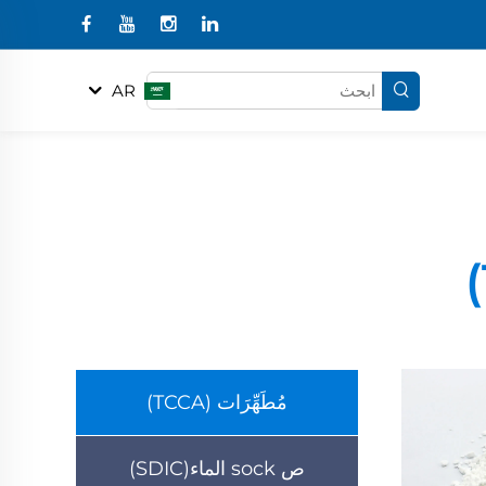
AR
مُطَهِّرَات (TCCA)
ص sock الماء(SDIC)