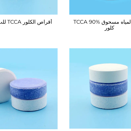
تعقيم المياه مسحوق TCCA 90%
أقراص الكلور TCCA للبассين
كلور