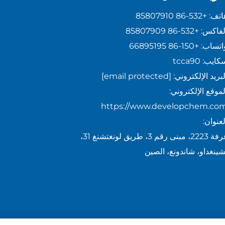
اتف:
+86-532 85807910
لفاكس:
+86-532 85807909
اتساب:
+86-150 66895195
كايب:
tcca90
لبريد الإلكتروني:
[email protected]
لموقع الإلكتروني:
https://www.developchem.co
لعنوان:
غرفة 2223، مبنى رقم 3، طريق لونغتشنغ 31،
شينغداو، شاندونغ، الصين