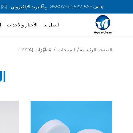
هاتف:
+86-532 85807910
البريد الإلكتروني:
اتصل بنا
الأخبار والأحداث
ا
الصفحة الرئيسية
/
المنتجات
/
مُطَهِّرَات (TCCA)
ال