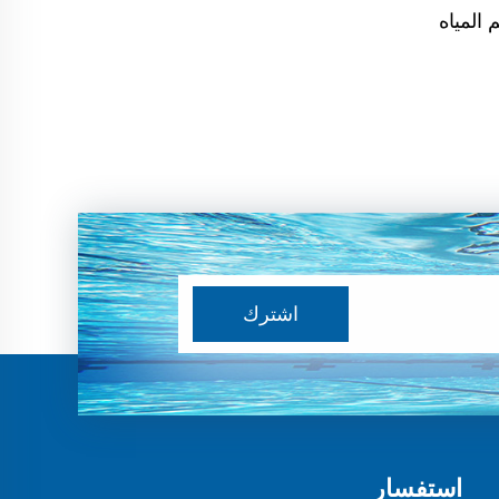
اشترك
استفسار