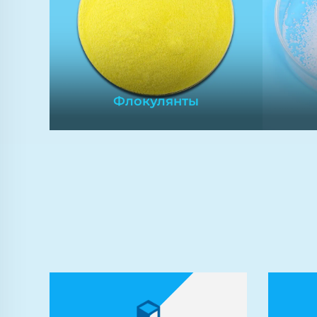
Флокулянты
Флокулянты
Флокулянты помогают
р
удалять взвешенные
х
частицы и примеси из
промышленных сточных вод
рег
или питьевой воды,
в