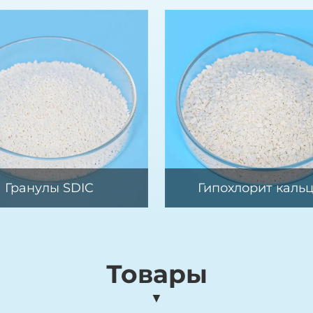
Гранулы SDIC
Гипохлорит каль
Товары
▼