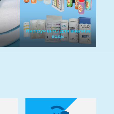
ются
Стабилизатор хлора
ым
обладает сильной
я
бактерицидной
своей
способностью, низким
Инструменты для анализа
запахом и хорошей
воды
ий,
стабильностью. Он может
tion
эффективно уничтожать все
виды бактерий в бассейне,
без остатка, не загрязняя
окружающую среду и
Инструменты для
поддерживая чистоту воды в
анализа воды
бассейне.
евых
Необходимы для точной
вуют
оценки и мониторинга
сти.
параметров качества воды.
ок
Обеспечивают точность
,
поддержания оптимальных