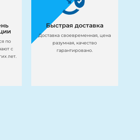
условий для различных
х как
применений.
сень.
ень
Быстрая доставка
ции
Доставка своевременная, цена
ся по
разумная, качество
чают с
гарантировано.
их лет.