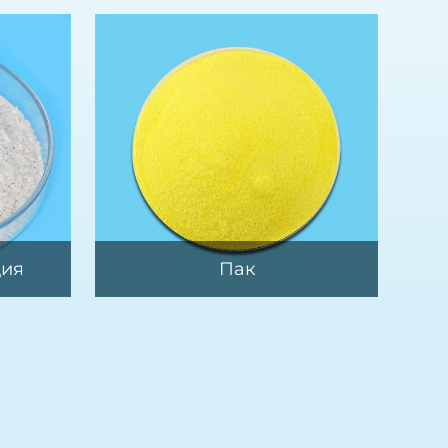
ция
Пак