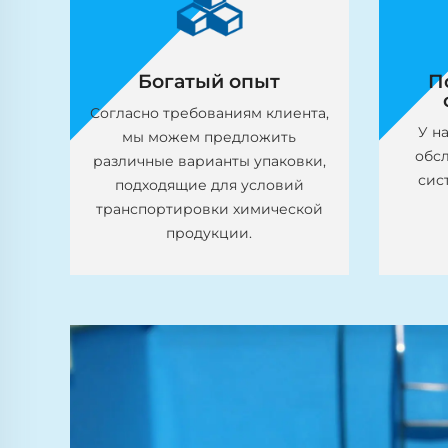
способствуя коагуляции
по
мелких частиц в более
диа
крупные, легкие для
удаления осадки.
Богатый опыт
П
Согласно требованиям клиента,
У н
мы можем предложить
обс
различные варианты упаковки,
сис
подходящие для условий
транспортировки химической
продукции.