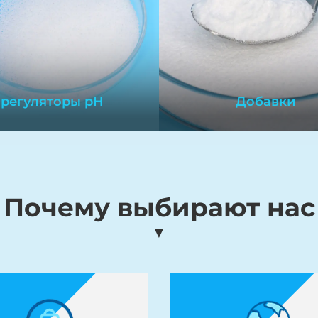
Таблетки хлора явля
широко используем
дезинфектантом дл
бассейнов, известным 
эффективностью в
регуляторы pH
Добавки
уничтожении бактер
водорослей и clarifica
воды.
регуляторы pH
Добавки
Почему выбирают нас
егуляторы pH — это
Консерванты для пищ
▼
имические вещества,
продуктов соответст
используемые для
стандартам безопасно
улирования уровней pH
Они увеличивают ср
оды, обеспечивая их
годности продуктов