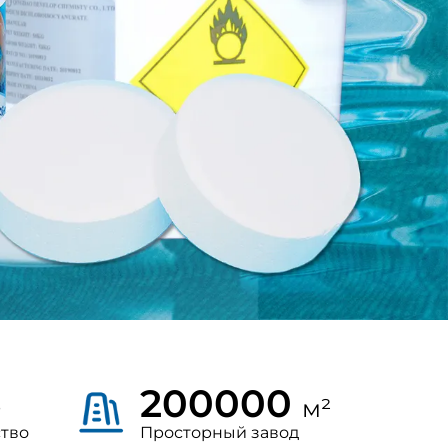
200000
+
м²
ство
Просторный завод