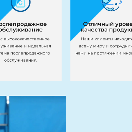
падание в желаемый
препятствуя росту
пазон для конкретных
микроорганизмов, таки
применений.
бактерии, дрожжи и пле
ослепродажное
Отличный уров
обслуживание
качества продук
ас высококачественное
Наши клиенты находят
луживание и идеальная
всему миру и сотрудни
тема послепродажного
нами на протяжении мног
обслуживания.