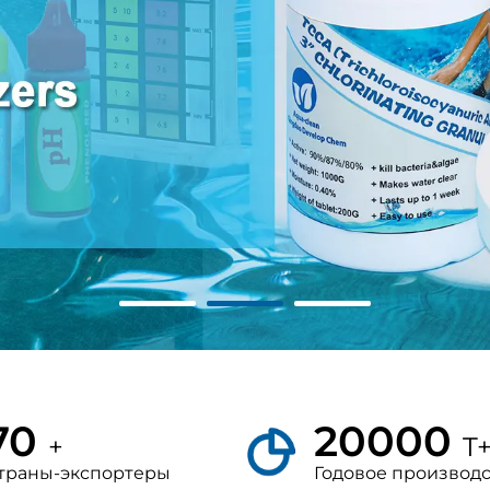
70
20000
+
T
траны-экспортеры
Годовое производ