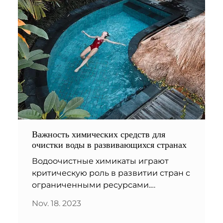
Важность химических средств для
очистки воды в развивающихся странах
Водоочистные химикаты играют
критическую роль в развитии стран с
ограниченными ресурсами.
Использование этих химикатов
Nov. 18. 2023
гарантирует, что люди имеют доступ
к чистой и безопасной питьевой