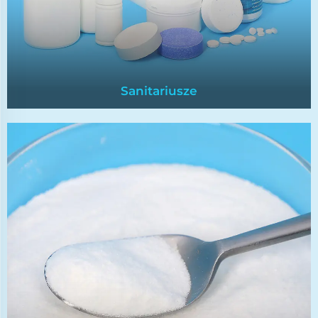
Sanitariusze
Sanitariusze
Tabletki chlорowe są powszechnie stosowanym
dezynfektem basenów, słynącym z
efektywności w zabijaniu bakterii, glonów i澄清
owania wody.