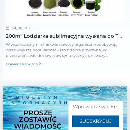
Jul, 08, 2025
200m² Lodziarka sublimacyjna wysłana do Turcji na projekt suszonych sublimacyjnie owoców i warzyw
W współczesnym rolnictwie nawozy organiczne zdobywają
coraz większą popularność – i to z dobrą przyczyną. W
przeciwieństwie do nawozów syntetycznych, nawozy
organiczne są wytwarzane z naturalnych materiałów, takich
Dowiedz się więcej
jak kompost, glony czy resztki roślinne. Takie składniki nie
tylko odżywiają Twoje pl...
BIULETYN
INFORMACYJNY
PROSZĘ
ZOSTAWIĆ
SUBSKRYBUJ
WIADOMOŚĆ