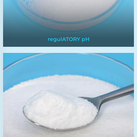
regulATORY pH
regulATORY pH
regulATORY pH to chemikalia używane do
kontrolowania poziomów pH wody,
zapewniając, że znajduje się ona w
odpowiednim zakresie dla konkretnych
zastosowań.