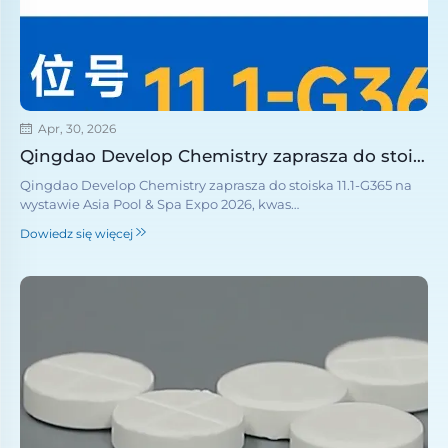
Apr, 30, 2026
Qingdao Develop Chemistry zaprasza do stoiska 11.1-G365 na wystawie Asia Pool & Spa Expo 2026
Qingdao Develop Chemistry zaprasza do stoiska 11.1-G365 na
wystawie Asia Pool & Spa Expo 2026, kwas
trichloroizocyjanurowy (TCCA), dichloroizocyjanuran sodu
Dowiedz się więcej
(SDIC), wapń nadchloranowy, kwas cyjanurowy, środek
regulujący pH, koagulant.