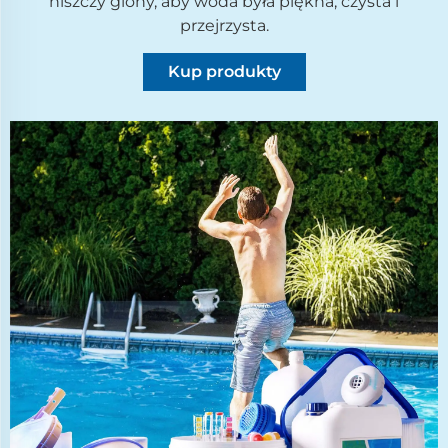
niszczy glony, aby woda była piękna, czysta i
przejrzysta.
Kup produkty