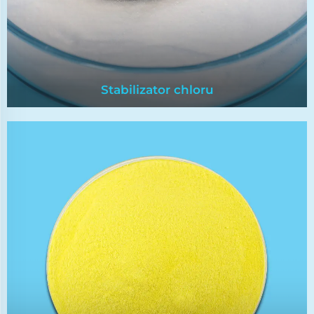
Stabilizator chloru
Stabilizator chloru
Stabilizator chloru ma mocne zdolności
bakteryjne, niski zapach i dobrą stabilność.
Może skutecznie zabijać wszelkiego rodzaju
bakterie w basenie, bez resztek, bez
zanieczyszczenia środowiska, a także
utrzymywać wodę basenu czystą.