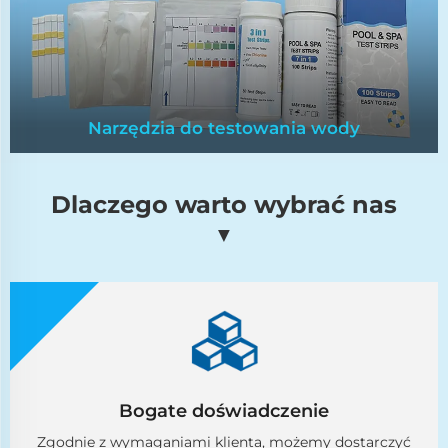
Narzędzia do testowania wody
Dlaczego warto wybrać nas
Narzędzia do testowania wody
▼
Niezwykle ważne dla dokładnej oceny i
monitorowania parametrów jakości wody.
Zapewnij precyzję w utrzymywaniu
optymalnych warunków dla różnych
zastosowań.
Bogate doświadczenie
Zgodnie z wymaganiami klienta, możemy dostarczyć