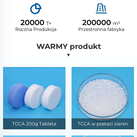
20000
200000
T+
m²
Roczna Produkcja
Przestronna fabryka
WARMY produkt
▼
TCCA 200g Tableta
TCCA w postaci ziaren