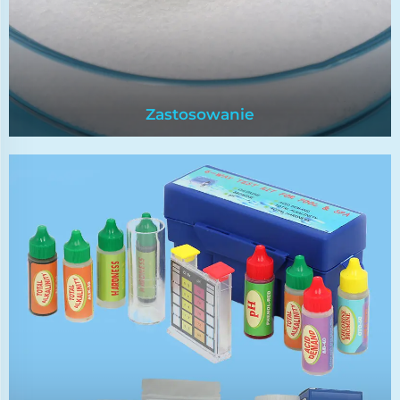
Zastosowanie
Zastosowanie
Konservanty spożywcze spełniają normy
bezpieczeństwa. Przedłużają one czas
trzymania się żywności, hamując rozwój
mikroorganizmów, takich jak bakterie, drożdże
i plamy.