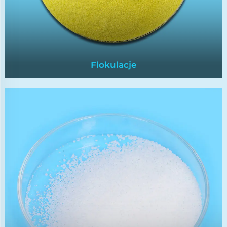
Flokulacje
Flokulacje
FlokulATORY pomagają usuwać zawieszone
cząstki i nieczystości z ścieków przemysłowych
lub wody pitnej, promując zgęszczenie
drobnych cząstek w większe, łatwiejsze do
usunięcia floki.