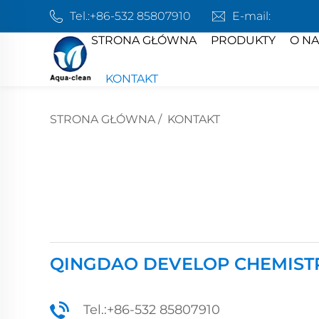
Tel.:
+86-532 85807910
E-mail:
STRONA GŁÓWNA
PRODUKTY
O NA
KONTAKT
STRONA GŁÓWNA
/
KONTAKT
QINGDAO DEVELOP CHEMISTRY
Tel.:
+86-532 85807910