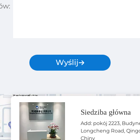
ów:
Wyślij
Siedziba główna
Add: pokój 2223, Budyne
Longcheng Road, Qing
Chiny