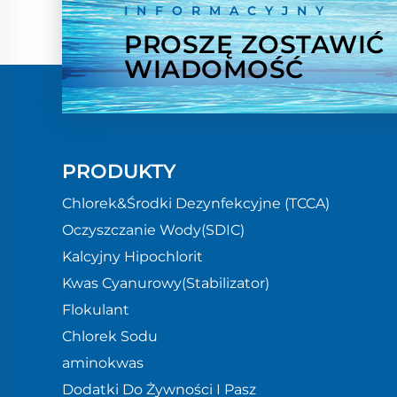
INFORMACYJNY
PROSZĘ ZOSTAWIĆ
WIADOMOŚĆ
PRODUKTY
Chlorek&Środki Dezynfekcyjne (TCCA)
Oczyszczanie Wody(SDIC)
Kalcyjny Hipochlorit
Kwas Cyanurowy(Stabilizator)
Flokulant
Chlorek Sodu
aminokwas
Dodatki Do Żywności I Pasz