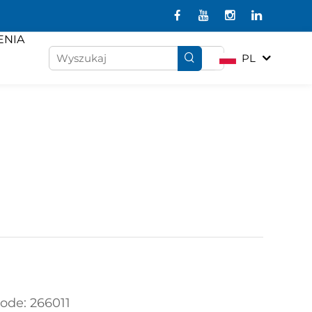
ENIA
PL
code: 266011