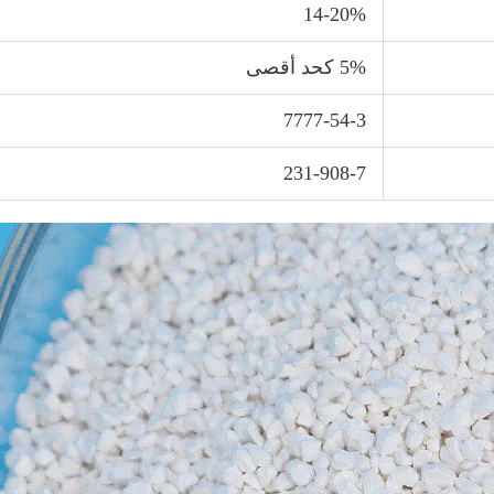
14-20%
5% كحد أقصى
7777-54-3
231-908-7