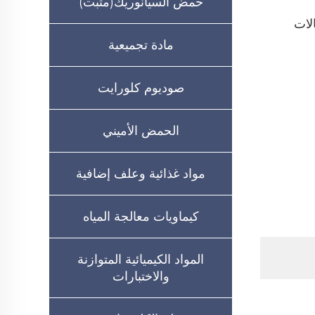
حمض السيانوريك(مثبت)
لات
مادة تجميعية
صوديوم كلورايت
الحمض الأميني
مواد غذائية وعلف إضافية
كيماويات معالجة المياه
المواد الكيميائية المتوازنة
والاختبارات