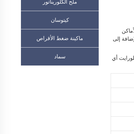
ملح الكلوريناتور
كيتوسان
أماكن
ماكينة ضغط الأقراص
إضافة إلى
سماد
لورايت أي