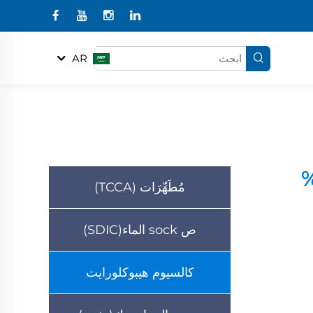
AR
يوم هيبوكلورايت 70%
مُطَهِّرَات (TCCA)
ص sock الماء(SDIC)
كالسيوم هيبوكلورايت