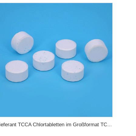
lieferant TCCA Chlortabletten im Großformat TCCA Schwimmbaddesinfektionsmittel