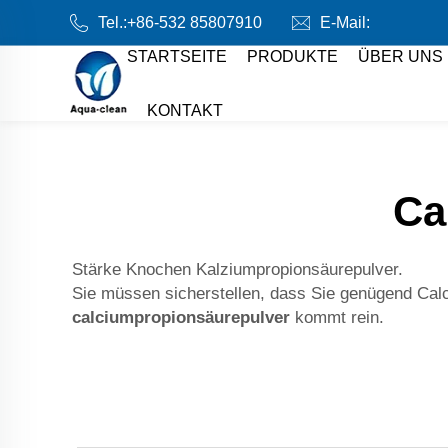
Tel.:
+86-532 85807910
E-Mail:
STARTSEITE
PRODUKTE
ÜBER UNS
KONTAKT
Ca
Stärke Knochen Kalziumpropionsäurepulver.
Sie müssen sicherstellen, dass Sie genügend Cal
calciumpropionsäurepulver
kommt rein.