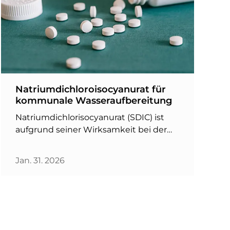
Natriumdichloroisocyanurat für
kommunale Wasseraufbereitung
Natriumdichlorisocyanurat (SDIC) ist
aufgrund seiner Wirksamkeit bei der
Abtötung schädlicher Bakterien und
Viren eine beliebte Wahl für
Jan. 31. 2026
kommunale
Trinkwasseraufbereitungsprogramme.
Ein solches Programm in einer
Kleinstadt im Mittleren Westen der
Vereinigten Staaten führte zu einer
deutlichen Reduzierung …