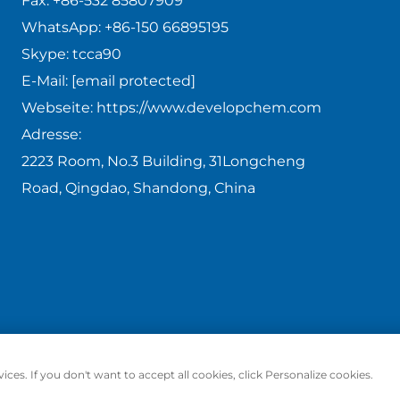
Fax:
+86-532 85807909
WhatsApp:
+86-150 66895195
Skype:
tcca90
E-Mail:
[email protected]
Webseite:
https://www.developchem.com
Adresse:
2223 Room, No.3 Building, 31Longcheng
Road, Qingdao, Shandong, China
ices. If you don't want to accept all cookies, click Personalize cookies.
t © Qingdao Develop Chemistry Co.,Ltd. Alle Rechte vo