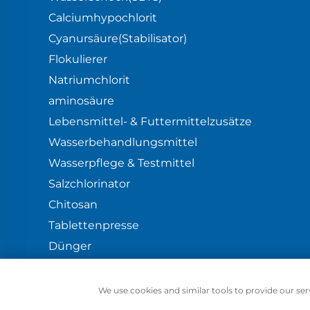
Calciumhypochlorit
Cyanursäure(Stabilisator)
Flokulierer
Natriumchlorit
aminosäure
Lebensmittel- & Futtermittelzusätze
Wasserbehandlungsmittel
Wasserpflege & Testmittel
Salzchlorinator
Chitosan
Tablettenpresse
Dünger
Blog
Datenschutzrichtlinie
We use cookies and similar tools to provide our serv
Copyrigh