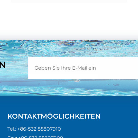
Gegensatz zu chemischen
Düngemitteln setzen sie Nährstoffe
langsam und gleichmäßig frei und
tragen dazu bei, die Bodenstruktur und
Fruchtbarkeit im Laufe der Zeit zu
verbessern. Sie fördern das mikrobielle
Leben und erhöhen die Fähigkeit des
Bodens, Wasser und Nährstoffe zu
EN
speichern, was für die langfristige
landwirtschaftliche Produktivität
entscheidend ist.
KONTAKTMÖGLICHKEITEN
Tel.:
+86-532 85807910