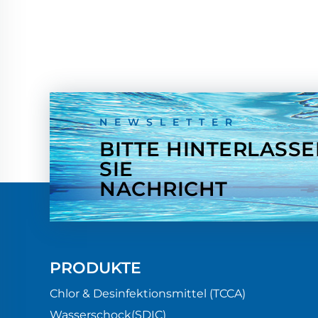
Algenwachstum zu verhindern und ...
NEWSLETTER
BITTE HINTERLASS
SIE
NACHRICHT
PRODUKTE
Chlor & Desinfektionsmittel (TCCA)
Wasserschock(SDIC)