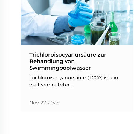
Trichloroisocyanursäure zur
Behandlung von
Swimmingpoolwasser
Trichloroisocyanursäure (TCCA) ist ein
weit verbreiteter
Wasserbehandlungschemikalie,
insbesondere für Swimmingpools.
Nov. 27. 2025
Diese Chemikalie ist ein äußerst
wirksamer Desinfektionsmittel und
Oxidationsmittel, das hilft, Schadstoffe
aus dem Wasser zu entfernen,