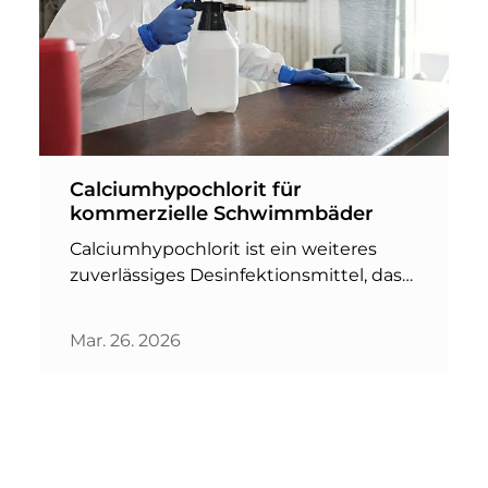
Calciumhypochlorit für
kommerzielle Schwimmbäder
Calciumhypochlorit ist ein weiteres
zuverlässiges Desinfektionsmittel, das
sich besonders gut für kommerzielle
Schwimmbäder eignet. Diese
Mar. 26. 2026
Chemikalie ist eine ausgezeichnete
Wahl zur Abtötung von Bakterien und
Viren, zur Verhinderung von
Algenwachstum sowie zur Senkung
des pH-Werts im Schwimmbadwasser.
Eines der wichtigsten …