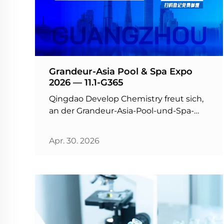
Grandeur-Asia Pool & Spa Expo
2026 — 11.1-G365
Qingdao Develop Chemistry freut sich,
an der Grandeur-Asia-Pool-und-Spa-
Expo 2026 in Guangzhou (15.–17. Mai)
teilzunehmen. Besuchen Sie uns am
Apr. 30. 2026
Stand 11.1-G365 für hochwertige
Chemikalien und
Ausrüstungslösungen zur
Schwimmbadwasseraufbereitung.