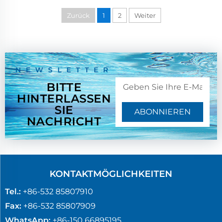
Zurück
1
2
Weiter
NEWSLETTER
BITTE
HINTERLASSEN
SIE
ABONNIEREN
NACHRICHT
KONTAKTMÖGLICHKEITEN
Tel.:
+86-532 85807910
Fax:
+86-532 85807909
WhatsApp:
+86-150 66895195