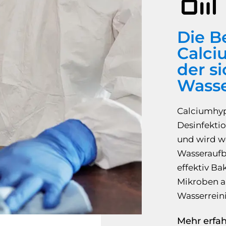
Die B
Calci
der s
Wasse
Calciumhypo
Desinfektio
und wird w
Wasseraufbe
effektiv Ba
Mikroben ab
Wasserreini
Mehr erfah