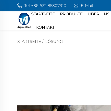
Tel.:
+86-532 85807910
E-Mail:
STARTSEITE
PRODUKTE
ÜBER UNS
KONTAKT
STARTSEITE
/
LÖSUNG