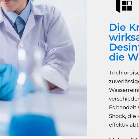
Die K
wirks
Desin
die W
Trichlorois
zuverlässi
Wasserrein
verschiede
Es handelt 
Shock, die 
effektiv abt