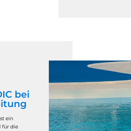
DIC bei
eitung
st ein
 für die