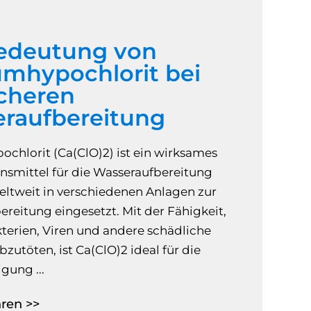
edeutung von
umhypochlorit bei
icheren
raufbereitung
chlorit (Ca(ClO)2) ist ein wirksames
nsmittel für die Wasseraufbereitung
eltweit in verschiedenen Anlagen zur
reitung eingesetzt. Mit der Fähigkeit,
kterien, Viren und andere schädliche
zutöten, ist Ca(ClO)2 ideal für die
gung ...
ren >>