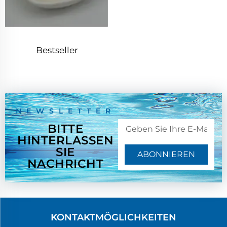
Bestseller
Hochwertiges Chitosan
Cas 9012-76-4
NEWSLETTER
BITTE
HINTERLASSEN
SIE
ABONNIEREN
NACHRICHT
KONTAKTMÖGLICHKEITEN