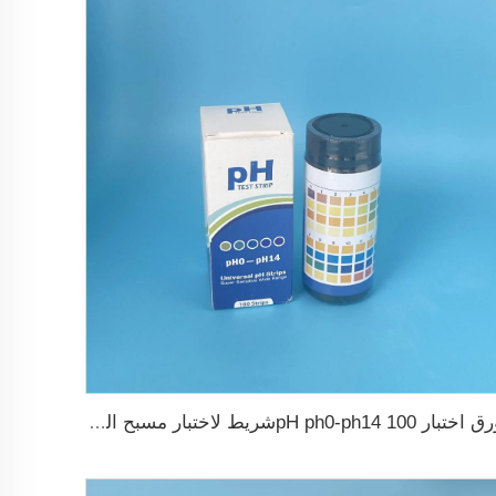
ورق اختبار pH ph0-ph14 100شريط لاختبار مسبح السباحة