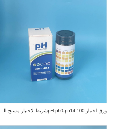
ورق اختبار pH ph0-ph14 100شريط لاختبار مسب