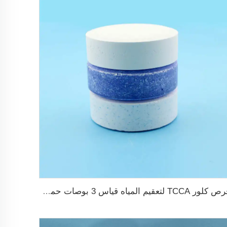
قرص كلور TCCA لتعقيم المياه قياس 3 بوصات حمض ثلاثي الكلور إيزوسيانوريك