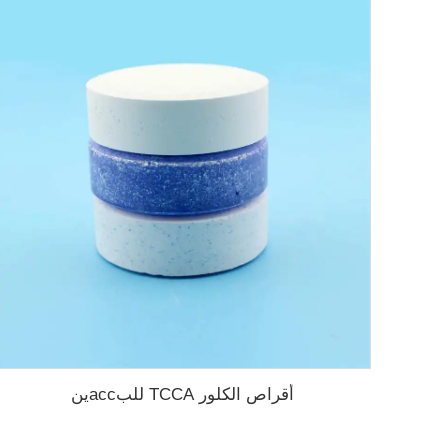
أقراص الكلور TCCA للبассين