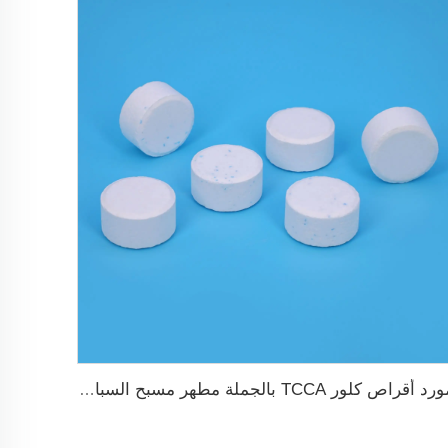
مورد أقراص كلور TCCA بالجملة مطهر مسبح السباحة