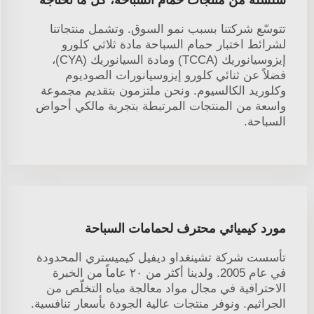
سلسلة من منتجات حمام السباحة، كل ما تحتاجه
تتوسّع شركتنا بسبب نمو السوق. وتشمل منتجاتنا
لشرائط اختبار حمام السباحة مادة ثلاثي كلورو
إيزوسيانوريك (TCCA) ومادة السيانوريك (CYA)،
فضلاً عن ثنائي كلورو إيزوسيانورات الصوديوم
وكلوريد الكالسيوم. ونحن ملتزمون بتقديم مجموعة
واسعة من المنتجات المرتبطة بتجربة مالكي أحواض
السباحة.
مورد كيميائي محترف لحمامات السباحة
تأسست شركة تشينغداو ديفيل كيميستري المحدودة
في عام 2005. ولدينا أكثر من ٢٠ عاماً من الخبرة
الاحترافية في مجال مواد معالجة مياه التخلّص من
الجراثيم. ونوفر منتجات عالية الجودة بأسعار تنافسية.