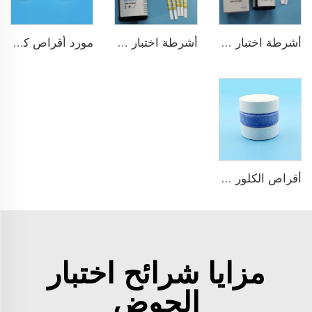
أشرطة اختبار ماء الشرب 9 في 1
أشرطة اختبار سريع ودقيق للمسبح 15 في 1 لماء الشرب
مورد أقراص كلور TCCA بالجملة مطهر مسبح السباحة
أقراص الكلور TCCA للبассين
مزايا شرائح اختبار
الحوض