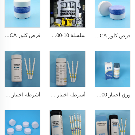
سلسلة ZPS100-10 ضاغط أقراص دوارة كبير
قرص كلور TCCA لتعقيم المياه قياس 3 بوصات حمض ثلاثي الكلور إيزوسيانوريك
قرص كلور TCCA لتعقيم المياه
أشرطة اختبار ماء مسبح 7 في 1
أشرطة اختبار خزان السمك عالية الجودة 6 في 1 لمزرعة الأسماك
ورق اختبار pH ph0-ph14 100شريط لاختبار مسبح السباحة