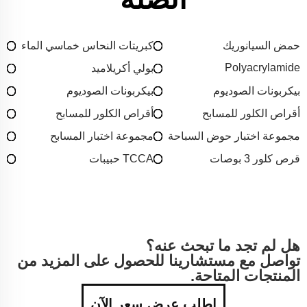
حمض السيانوريك
كبريتات النحاس خماسي الماء
Polyacrylamide
بولي أكريلاميد
بيكربونات الصوديوم
بيكربونات الصوديوم
أقراص الكلور للمسابح
أقراص الكلور للمسابح
مجموعة اختبار حوض السباحة
مجموعة اختبار المسابح
قرص كلور 3 بوصات
TCCA حبيبات
هل لم تجد ما تبحث عنه؟
تواصل مع مستشارينا للحصول على المزيد من
المنتجات المتاحة.
اطلب عرض سعر الآن