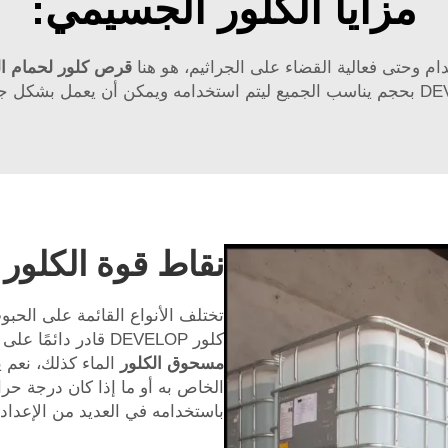
مزايا الكلور الجسيمي:
ام وحتى فعالية القضاء على الجراثيم، هو هنا
قرص كلور لحمام ا
نقاط قوة الكلو
تختلف الأنواع القائمة على الحب
كلور DEVELOP قادر دائمًا على قتل البكتيريا والجراثيم في وقت قصير عند خلطه
مسحوق الكلور
الخاص به أو ما إذا كان درجة حرا
باستخدامه في العديد من الإعدادا