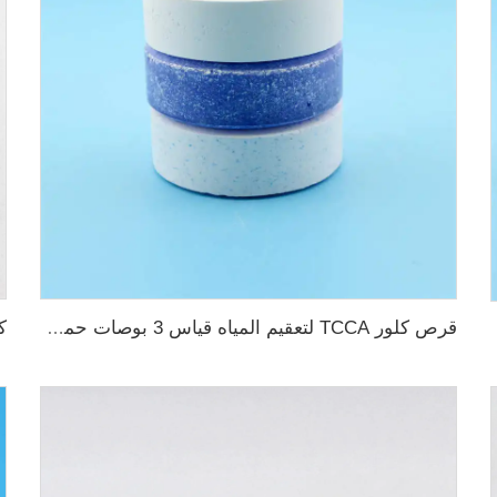
قرص كلور TCCA لتعقيم المياه قياس 3 بوصات حمض ثلاثي الكلور إيزوسيانوريك