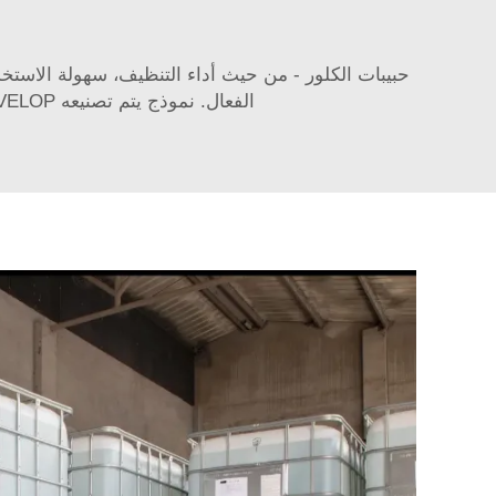
حبيبات الكلور - من حيث أداء التنظيف، سهولة الاستخد
الفعال. نموذج يتم تصنيعه DEVELOP بحجم يناسب الجميع ليتم استخدامه ويمكن أن يعمل بشكل جيد في أنواع مختلفة من المسابح.