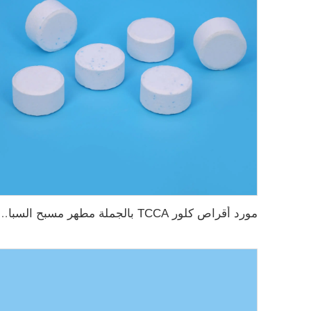
مورد أقراص كلور TCCA بالجملة مطهر م