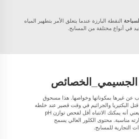
لسباحة
النقطة البارزة عندما يتعلق الأمر بتطهير المياه
ر الجسيمي_الخصائص
وب عن غيرها بمكوناتها وخواصها. هذا مسحوق
الماء كذلك، نعم يعني أنه يمكنك الانتباه أقل لفحص توازن pH
رته مناسبة. محتوى الكلور العالي يسمح
ت التجارية للمسابح.