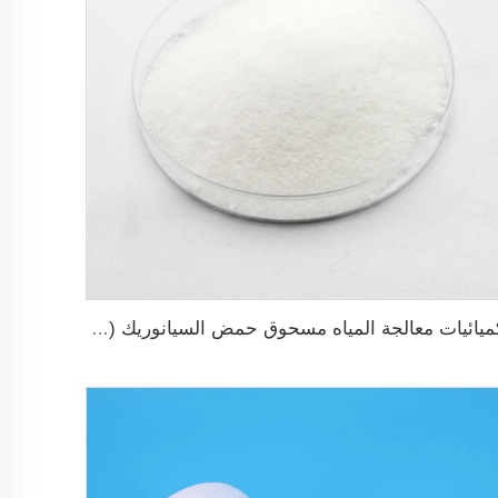
كميائيات معالجة المياه مسحوق حمض السيانوريك (CYA) بالجملة