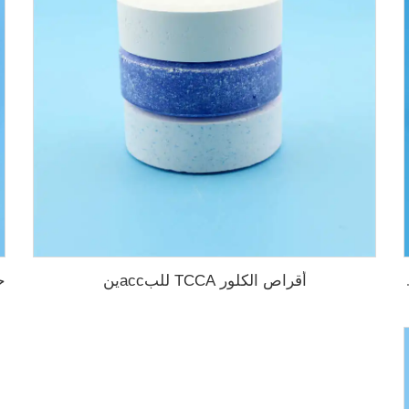
أقراص الكلور TCCA للبассين
سبح السباحة