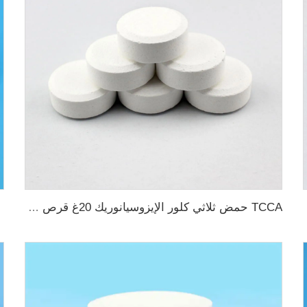
TCCA حمض ثلاثي كلور الإيزوسيانوريك 20غ قرص كلور كيميائي للمسبح