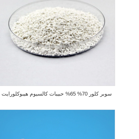
سوبر كلور 70% 65% حبيبات كالسيوم هيبوكلورايت