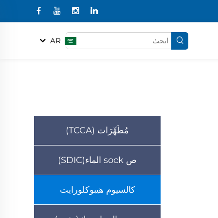
AR
مُطَهِّرَات (TCCA)
ص sock الماء(SDIC)
كالسيوم هيبوكلورايت