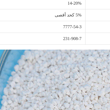
14-20%
5% كحد أقصى
7777-54-3
231-908-7