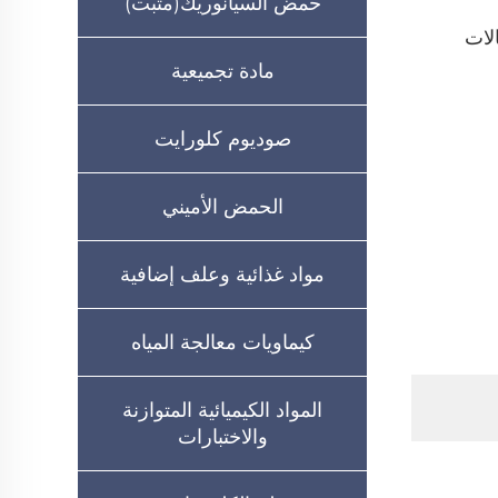
حمض السيانوريك(مثبت)
لات
مادة تجميعية
صوديوم كلورايت
الحمض الأميني
مواد غذائية وعلف إضافية
كيماويات معالجة المياه
المواد الكيميائية المتوازنة
والاختبارات