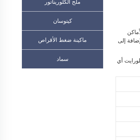
ملح الكلوريناتور
كيتوسان
أماكن
ماكينة ضغط الأقراص
إضافة إلى
سماد
لورايت أي