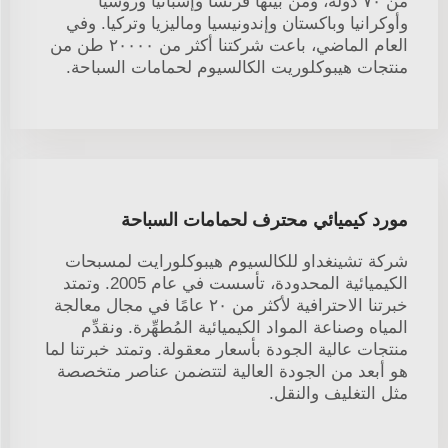
من ٧٠ دولة، ومن بينها فرنسا وإسبانيا وروسيا
وأوكرانيا وباكستان وإندونيسيا وماليزيا وتركيا. وفي
العام الماضي، باعت شركتنا أكثر من ٢٠٠٠٠ طن من
منتجات هيبوكلوريت الكالسيوم لحمامات السباحة.
مورد كيميائي محترف لحمامات السباحة
شركة تشينغداو للكالسيوم هيبوكلورايت لمسبحات
الكيميائية المحدودة، تأسست في عام 2005. وتمتد
خبرتنا الاحترافية لأكثر من ٢٠ عامًا في مجال معالجة
المياه وصناعة المواد الكيميائية المُطهِّرة. ونقدِّم
منتجات عالية الجودة بأسعار معقولة. وتمتد خبرتنا لما
هو أبعد من الجودة العالية لتتضمن عناصر متخصصة
مثل التغليف والنقل.