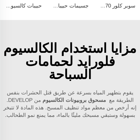
سوبر كلور 70% 65% حبيبات كالسيوم هيبوكلورايت
جسيمات حبيبات كالسيوم هيبوكلورايت 70% 65%
حبيبات كالسيوم هيبوكلورايت 70% 65% 14-50mesh
مزايا استخدام الكالسيوم
فلورايد لحمامات
السباحة
يقوم بتطهير المياه بسرعة عن طريق قتل الحشرات بنفس
الطريقة مع
مسحوق بروبيونات الكالسيوم
من DEVELOP.
إنه أرخص من معظم مواد تنظيف المسبح. هذه المادة لا تتبخر
بسهولة وستبقي مسبحك مليئًا بالماء، مما يمنع نمو الطحالب.