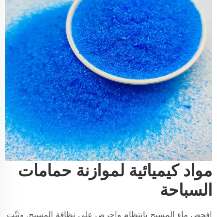
مواد كيميائية لموازنة حمامات
السباحة
افحص ماء المسبح بانتظام واحرص على نظافة المسبح. وثبِّت