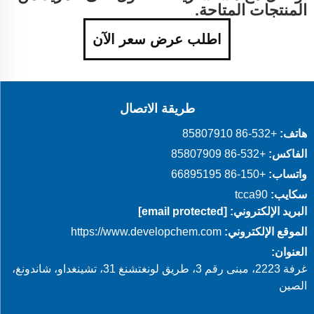
المنتجات المتاحة.
اطلب عرض سعر الآن
طريقة الاتصال
هاتف:
+86-532 85807910
الفاكس:
+86-532 85807909
واتساب:
+86-150 66895195
سكايب:
tcca90
البريد الإلكتروني:
[email protected]
الموقع الإلكتروني:
https://www.developchem.com
العنوان:
غرفة 2223، مبنى رقم 3، طريق لونغتشنغ 31، تشينغداو، شاندونغ،
الصين