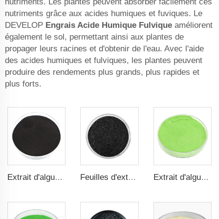
nutriments. Les plantes peuvent absorber facilement ces
nutriments grâce aux acides humiques et fuviques. Le
DEVELOP
Engrais Acide Humique Fulvique
améliorent
également le sol, permettant ainsi aux plantes de
propager leurs racines et d'obtenir de l'eau. Avec l'aide
des acides humiques et fulviques, les plantes peuvent
produire des rendements plus grands, plus rapides et
plus forts.
Extrait d'algues en poudre fertilisant fournit des nutriments riches
Feuilles d'extrait d'algues Flakes 16% biostimulant Fertilisant foliaire Algues Fertilisant racinaire
Extrait d'algues vert clair Extrait d'algues en poudre Fertilisant régulateur de croissance végétale