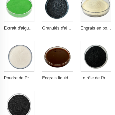
Extrait d'algues en poudre vert foncé Fertilisant riche en nutriments
Granulés d'algues Organiques NPK 2-2-1 Fertilisant Grade agricole
Engrais en poudre d'acides aminés écologiques pour un développement racinaire amélioré et une meilleure absorption des nutriments
Poudre de Protéines de Poisson Biologique : Améliorer l'absorption des nutriments et la résistance au stress
Engrais liquide à base de protéines de poisson écologique pour une agriculture durable
Le rôle de l'humate de potassium dans l'amélioration de l'efficacité agricole et de la durabilité environnementale