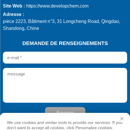
Site Web :
https://www.developchem.com
Adresse :
pièce 2223, Bâtiment n°3, 31 Longcheng Road, Qingdao,
Shandong, Chine
DEMANDE DE RENSEIGNEMENTS
Envoyer
Droits d'auteur © Qingdao Develop Chemistry Co., Ltd. Tous
We use cookies and similar tools to provide our services. If you
droits réservés
don't want to accept all cookies, click Personalize cookies.