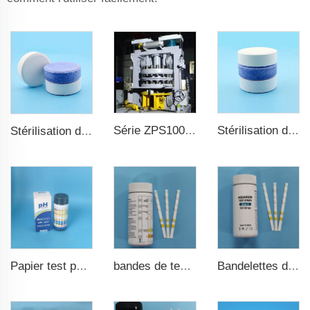
Série ZPS100-10 Grande presse à comprimés rotative
Stérilisation de l'eau TCCA Comprimé de chlore 3 pouces Acide trichloroisocyanurique
Stérilisation de l'eau TCCA Comprimé de chlore
bandes de test pour eau de piscine 7 en 1
Bandelettes de test d'aquarium haute qualité 6 en 1 pour bassin de poissons
Papier test pH pH0-pH14 100 bandes pour test de piscine