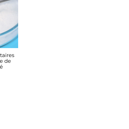
taires
e de
té