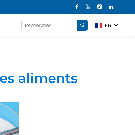
FR
les aliments