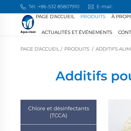
Tél. :
+86-532 85807910
E-mail :
PAGE D’ACCUEIL
PRODUITS
À PROP
ACTUALITÉS ET ÉVÉNEMENTS
CONT
PAGE D’ACCUEIL
/
PRODUITS
/
ADDITIFS ALI
Additifs po
Chlore et désinfectants
(TCCA)