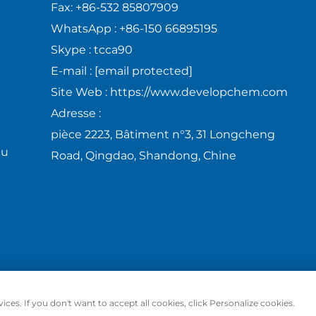
Fax:
+86-532 85807909
WhatsApp :
+86-150 66895195
Skype :
tcca90
E-mail :
[email protected]
Site Web :
https://www.developchem.com
Adresse :
pièce 2223, Bâtiment n°3, 31 Longcheng
au
Road, Qingdao, Shandong, Chine
ices. If you don't want to accept all cookies, click Personalize cookies.