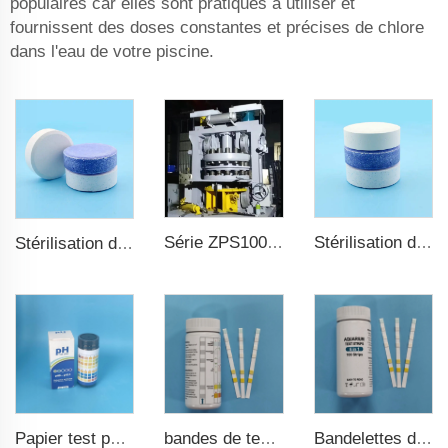
populaires car elles sont pratiques à utiliser et
fournissent des doses constantes et précises de chlore
dans l'eau de votre piscine.
Série ZPS100-10 Grande presse à comprimés rotative
Stérilisation de l'eau TCCA Comprimé de chlore 3 pouces Acide trichloroisocyanurique
Stérilisation de l'eau TCCA Comprimé de chlore
bandes de test pour eau de piscine 7 en 1
Bandelettes de test d'aquarium haute qualité 6 en 1 pour bassin de poissons
Papier test pH pH0-pH14 100 bandes pour test de piscine