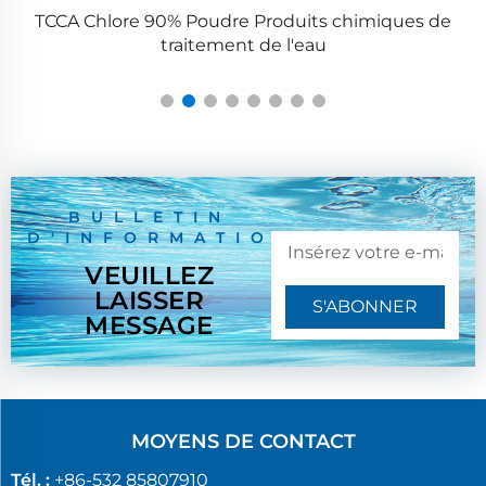
Série ZPS100-10 Grande presse à comprimés rotative
BULLETIN
D'INFORMATION
VEUILLEZ
LAISSER
S'ABONNER
MESSAGE
MOYENS DE CONTACT
Tél. :
+86-532 85807910