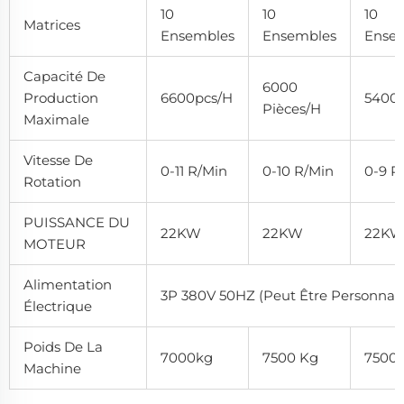
10
10
10
Matrices
Ensembles
Ensembles
Ense
Capacité De
6000
Production
6600pcs/h
5400
Pièces/h
Maximale
Vitesse De
0-11 R/min
0-10 R/min
0-9 R
Rotation
PUISSANCE DU
22KW
22KW
22K
MOTEUR
Alimentation
3P 380V 50HZ (peut Être Personnali
Électrique
Poids De La
7000kg
7500 Kg
7500
Machine