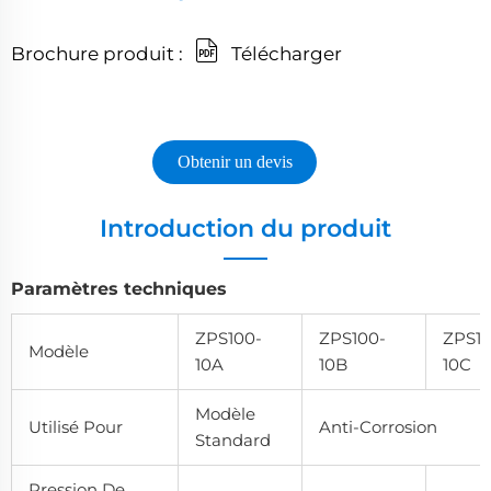
Brochure produit :
Télécharger
Obtenir un devis
Introduction du produit
Paramètres techniques
ZPS100-
ZPS100-
ZPS10
Modèle
10A
10B
10C
Modèle
Utilisé Pour
Anti-Corrosion
Standard
Pression De