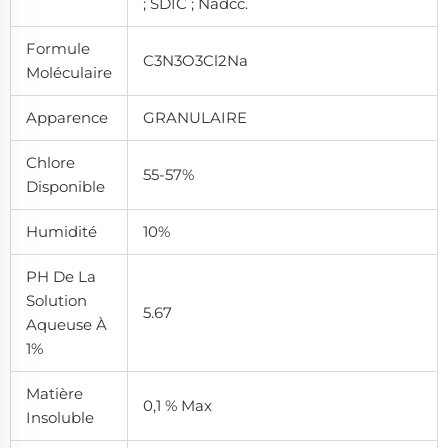
; SDIC ; Nadcc.
Formule
C3N3O3Cl2Na
Moléculaire
Apparence
GRANULAIRE
Chlore
55-57%
Disponible
Humidité
10%
PH De La
Solution
5.67
Aqueuse À
1%
Matière
0,1 % Max
Insoluble