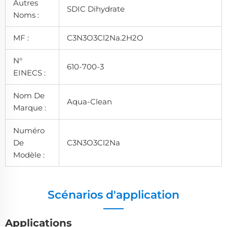
Autres
SDIC Dihydrate
Noms :
MF :
C3N3O3Cl2Na.2H2O
N°
610-700-3
EINECS :
Nom De
Aqua-Clean
Marque :
Numéro
De
C3N3O3Cl2Na
Modèle :
Scénarios d'application
Applications