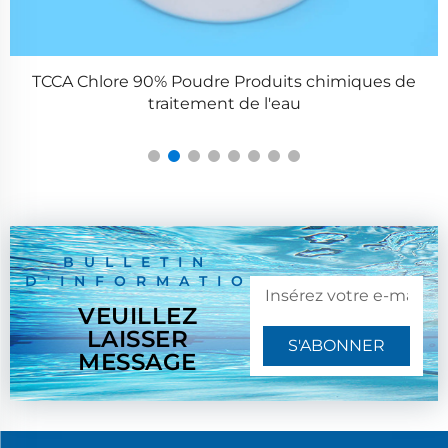
chimiques de
Série ZPS100-10 Grande presse à compri
BULLETIN
D'INFORMATION
VEUILLEZ
LAISSER
S'ABONNER
MESSAGE