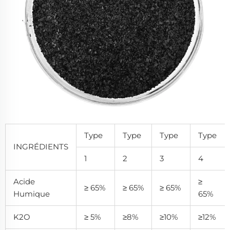
Type
Type
Type
Type
INGRÉDIENTS
1
2
3
4
Acide
≥
≥ 65%
≥ 65%
≥ 65%
Humique
65%
K2O
≥ 5%
≥8%
≥10%
≥12%