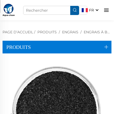
FR
PAGE D’ACCUEIL
/
PRODUITS
/
ENGRAIS
/
ENGRAIS À BASE D'ACIDE HUMIQUE
PRODUITS