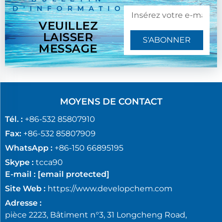
D'INFORMATION
VEUILLEZ
LAISSER
S'ABONNER
MESSAGE
MOYENS DE CONTACT
Tél. :
+86-532 85807910
Fax:
+86-532 85807909
WhatsApp :
+86-150 66895195
Skype :
tcca90
E-mail :
[email protected]
Site Web :
https://www.developchem.com
Adresse :
pièce 2223, Bâtiment n°3, 31 Longcheng Road,