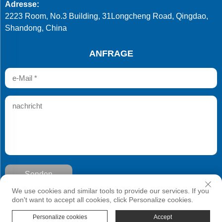
Adresse:
2223 Room, No.3 Building, 31Longcheng Road, Qingdao,
Shandong, China
ANFRAGE
Senden
Copyright © Qingdao Develop Chemistry Co.,Ltd. Alle Rechte
We use cookies and similar tools to provide our services. If you
vorbehalten
don't want to accept all cookies, click Personalize cookies.
Personalize cookies
Accept
Menü
Produkte
Kontaktieren Sie
OBEN