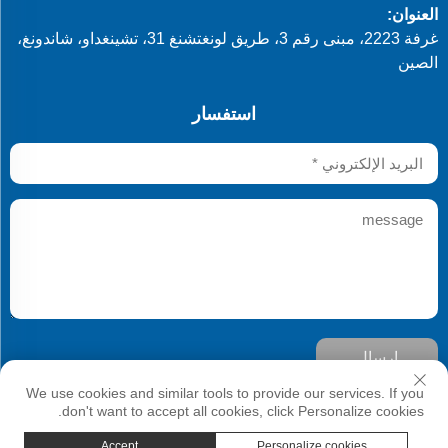
العنوان:
غرفة 2223، مبنى رقم 3، طريق لونغتشنغ 31، تشينغداو، شاندونغ،
الصين
استفسار
إرسال
حقوق النشر © شركة Qingdao Develop Chemistry Co., Ltd. جميع
We use cookies and similar tools to provide our services. If you
الحقوق محفوظة
don't want to accept all cookies, click Personalize cookies.
Accept
Personalize cookies