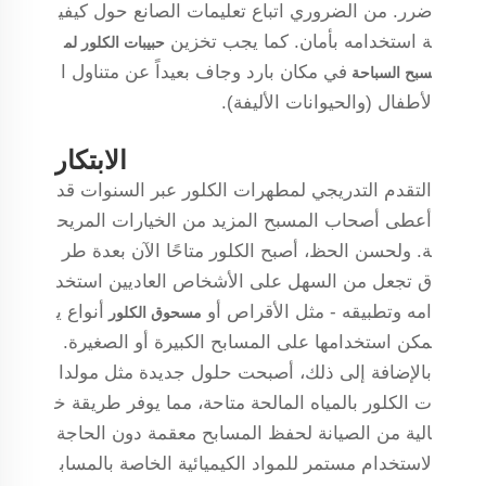
ضرر. من الضروري اتباع تعليمات الصانع حول كيفي
ة استخدامه بأمان. كما يجب تخزين
حبيبات الكلور لم
في مكان بارد وجاف بعيداً عن متناول ا
سبح السباحة
لأطفال (والحيوانات الأليفة).
الابتكار
التقدم التدريجي لمطهرات الكلور عبر السنوات قد
أعطى أصحاب المسبح المزيد من الخيارات المريح
ة. ولحسن الحظ، أصبح الكلور متاحًا الآن بعدة طر
ق تجعل من السهل على الأشخاص العاديين استخد
امه وتطبيقه - مثل الأقراص أو
أنواع ي
مسحوق الكلور
مكن استخدامها على المسابح الكبيرة أو الصغيرة.
بالإضافة إلى ذلك، أصبحت حلول جديدة مثل مولدا
ت الكلور بالمياه المالحة متاحة، مما يوفر طريقة خ
الية من الصيانة لحفظ المسابح معقمة دون الحاجة
لاستخدام مستمر للمواد الكيميائية الخاصة بالمساب