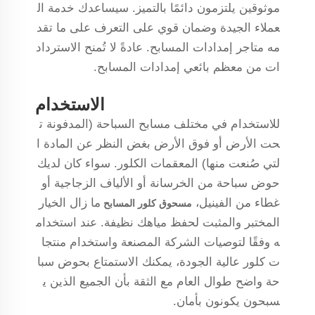
موثوقين يلتزمون دائمًا بالتميز. سيساعدك خدمة ال
عملاء الجيدة وضمان قوي على التعرف على ما تقد
مه متاجر إمدادات المسابح. عادةً لا تُمنح الاسترداد
ات من معظم بائعي إمدادات المسابح.
الاستخدام
للاستخدام في مختلف مسابح السباحة (المدفونة ت
حت الأرض أو فوق الأرض بغض النظر عن المادة ا
لتي صُنعت منها) المعقمات الكلور. سواء كان لديك
حوض سباحة من الخرسانة أو الألياف الزجاجية أو
غطاء من الفينيل،
ما زال الخيار
مسحوق كلور المسابح
المختبر والمثبت لحفظ مياهك نظيفة. عند استخدام
ه وفقًا لتوصيات الشركة المصنعة واستخدام منتجا
ت كلور عالية الجودة، يمكنك الاستمتاع بحوض سبا
حة واضح طوال العام مع الثقة بأن الجميع الذين ي
سبحون يكونون بأمان.