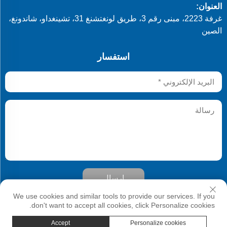
العنوان:
غرفة 2223، مبنى رقم 3، طريق لونغتشنغ 31، تشينغداو، شاندونغ،
الصين
استفسار
إرسال
حقوق النشر © شركة Qingdao Develop Chemistry Co., Ltd. جميع
We use cookies and similar tools to provide our services. If you
الحقوق محفوظة
don't want to accept all cookies, click Personalize cookies.
Accept
Personalize cookies