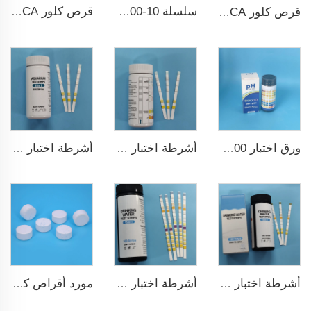
سلسلة ZPS100-10 ضاغط أقراص دوارة كبير
قرص كلور TCCA لتعقيم المياه قياس 3 بوصات حمض ثلاثي الكلور إيزوسيانوريك
قرص كلور TCCA لتعقيم المياه
أشرطة اختبار ماء مسبح 7 في 1
أشرطة اختبار خزان السمك عالية الجودة 6 في 1 لمزرعة الأسماك
ورق اختبار pH ph0-ph14 100شريط لاختبار مسبح السباحة
أشرطة اختبار ماء الشرب 9 في 1
أشرطة اختبار سريع ودقيق للمسبح 15 في 1 لماء الشرب
مورد أقراص كلور TCCA بالجملة مطهر مسبح السباحة