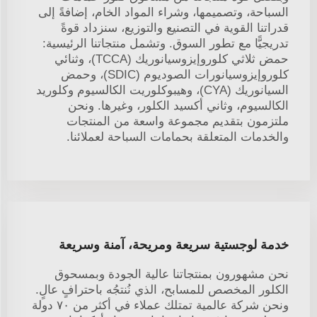
السباحة، وتصميمها، وشراء المواد الخام، إضافةً إلى
قدراتنا القوية في التصنيع والتوزيع، سنزداد قوةً
تدريجيًّا مع تطور السوق. وتشمل منتجاتنا الرئيسية:
حمض ثلاثي كلوروإيزوسيانوريك (TCCA)، وثنائي
كلوروإيزوسيانورات الصوديوم (SDIC)، وحمض
السيانوريك (CYA)، وهيبوكلوريت الكالسيوم وكلوريد
الكالسيوم، وثاني أكسيد الكلور، وغيرها. ونحن
ملتزمون بتقديم مجموعة واسعة من المنتجات
والخدمات المتعلقة بحمامات السباحة لعملائنا.
خدمة لوجستية سريعة ومريحة، آمنة وسريعة
نحن مشهورون بمنتجاتنا عالية الجودة وبمسحوق
الكلور المخصص للمسابح، الذي نُنتجُه باحترافٍ عالٍ.
ونحن شركة عالمية تمتلك عملاء في أكثر من ٧٠ دولة