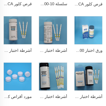
سلسلة ZPS100-10 ضاغط أقراص دوارة كبير
قرص كلور TCCA لتعقيم المياه قياس 3 بوصات حمض ثلاثي الكلور إيزوسيانوريك
قرص كلور TCCA لتعقيم المياه
أشرطة اختبار ماء مسبح 7 في 1
أشرطة اختبار خزان السمك عالية الجودة 6 في 1 لمزرعة الأسماك
ورق اختبار pH ph0-ph14 100شريط لاختبار مسبح السباحة
أشرطة اختبار ماء الشرب 9 في 1
أشرطة اختبار سريع ودقيق للمسبح 15 في 1 لماء الشرب
مورد أقراص كلور TCCA بالجملة مطهر مسبح السباحة