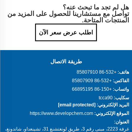
هل لم تجد ما تبحث عنه؟
تواصل مع مستشارينا للحصول على المزيد من
المنتجات المتاحة.
اطلب عرض سعر الآن
طريقة الاتصال
هاتف:
+86-532 85807910
الفاكس:
+86-532 85807909
واتساب:
+86-150 66895195
سكايب:
tcca90
البريد الإلكتروني:
[email protected]
الموقع الإلكتروني:
https://www.developchem.com
العنوان:
غرفة 2223، مبنى رقم 3، طريق لونغتشنغ 31، تشينغداو، شاندونغ،