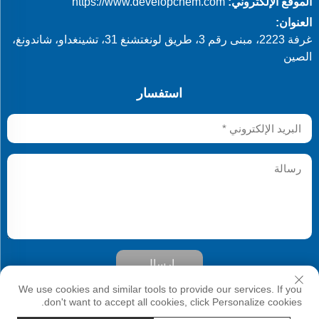
الموقع الإلكتروني:
https://www.developchem.com
العنوان:
غرفة 2223، مبنى رقم 3، طريق لونغتشنغ 31، تشينغداو، شاندونغ،
الصين
استفسار
إرسال
حقوق النشر © شركة Qingdao Develop Chemistry Co., Ltd. جميع
We use cookies and similar tools to provide our services. If you
الحقوق محفوظة
don't want to accept all cookies, click Personalize cookies.