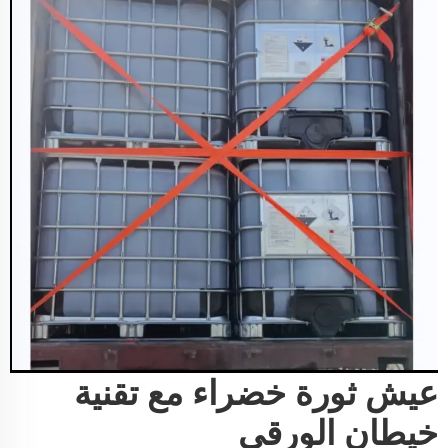
عيش ثورة خضراء مع تقنية
خيطان الورقي