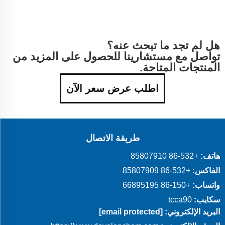
هل لم تجد ما تبحث عنه؟
تواصل مع مستشارينا للحصول على المزيد من
المنتجات المتاحة.
اطلب عرض سعر الآن
طريقة الاتصال
هاتف:
+86-532 85807910
الفاكس:
+86-532 85807909
واتساب:
+86-150 66895195
سكايب:
tcca90
البريد الإلكتروني:
[email protected]