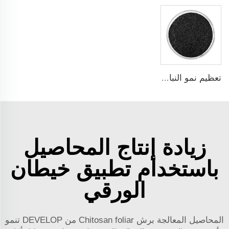
تعظيم نمو النبات ونشاط الميكروبات التربية باستخدام سماد حمض الهيوميك البوتاسيوم
زيادة إنتاج المحاصيل
باستخدام تطبيق خيطان
الورقي
المحاصيل المعالجة برش Chitosan foliar من DEVELOP تنمو