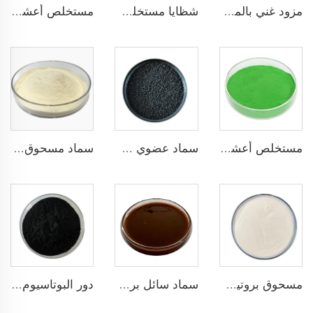
مزود غني بالمغذيات مستخلص الأعشاب البحرية البودرة للأغراض الزراعية
شظايا مستخلص الأعشاب البحرية 16% محفز بيولوجي سماد أوراق وأسمدة جذرية للأعشاب البحرية
مستخلص أعشاب بحرية خفيفة اللون مسحوق مستخلص الأعشاب البحرية سماد منظم نمو النباتات
مستخلص أعشاب بحرية داكن اللون مسحوق سماد غني بالمغذيات للأغراض الزراعية
سماد عضوي حبيبي NPK 2-2-1 للأغراض الزراعية
سماد مسحوق الأحماض الأمينية الصديقة للبيئة لتحسين تطوير الجذور واستيعاب العناصر الغذائية
مسحوق بروتين السمك العضوي: تحسين امتصاص العناصر الغذائية ومقاومة الإجهاد
سماد سائل بروتين السمك الصديق للبيئة لزراعة مستدامة
دور البوتاسيوم هامات في تعزيز كفاءة الزراعة واستدامة البيئة