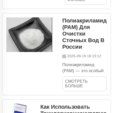
обеззараживания
бассейнов в России.
Фактическое
Полиакриламид
название продукта
(PAM) Для
— DE CHLOR
Очистки
ГИПОХЛОРИТ
КАЛЬЦИЯ ГРАНУЛЫ
Сточных Вод В
(CAS NO:7778-54-3).
России
Это важный
2025-09-19 18:19:12
аксессуар для
хлорирования
Полиакриламид
бассейнов, который
(PAM) — это особый
обладает
вид химического
потенциалом для
СМОТРЕТЬ
вещества, которое
БОЛЬШЕ
основного...
помогает очищать
загрязнённую воду. В
России значительно
Как Использовать
изменился способ