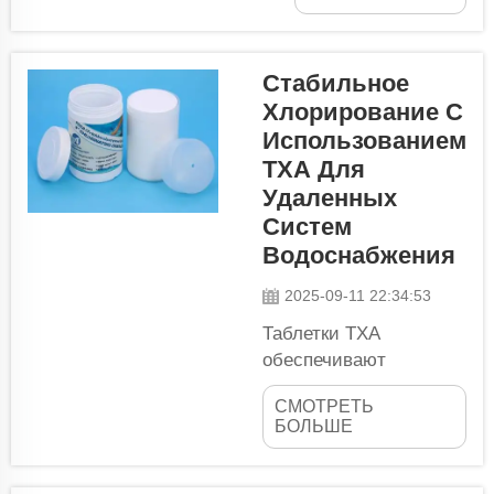
бассейновВам
нравится плавать и
резвиться в
Стабильное
бассейне? Но
Хлорирование С
позвольте задать
Использованием
вопрос: что делать,
если для того,
ТХА Для
чтобы мы все
Удаленных
оставались
Систем
здоровыми,
Водоснабжения
бассейны
необходимо
2025-09-11 22:34:53
содержать
Таблетки ТХА
максимально
обеспечивают
чистыми и
эффективные
свободными от
СМОТРЕТЬ
процессы
БОЛЬШЕ
бактерий? TCCA —
дезинфекции воды.
это магическое...
Вода — это жизнь;
однако употребление