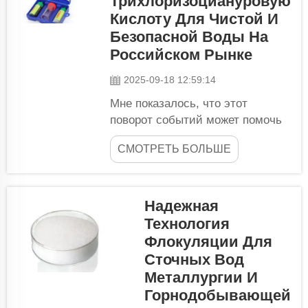
Трихлоризоциануровую
очистки сточных вод
Кислоту Для Чистой И
с применением PAM.
Что такое PAM и как
Безопасной Воды На
он может повлиять на
Российском Рынке
качество
2025-09-18 12:59:14
водоснабжения в
России, покажет
Мне показалось, что этот
время...
поворот событий может помочь
россиянам понять, как можно
СМОТРЕТЬ БОЛЬШЕ
защититься от отравления
водопроводной водой. Этого
можно добиться с помощью
трихлоризоциануровой кислоты!
Надежная
Ознакомьтесь с
Технология
преимуществами использования
Флокуляции Для
трихлоризоциануровой
Сточных Вод
кислоты...
Металлургии И
Горнодобывающей