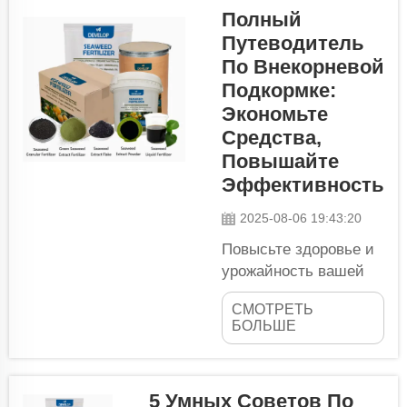
Полный
нестерильной воды
Путеводитель
может привести к
катастрофическим
По Внекорневой
последствиям.
Подкормке:
Обеспечение чистой
Экономьте
водой в таких
Средства,
отдаленных районах
Повышайте
выходит за рамки
Эффективность
простой проверки ее
качества перед
2025-08-06 19:43:20
употреблением. Такие
Повысьте здоровье и
источники воды
урожайность вашей
часто...
культуры с помощью
СМОТРЕТЬ
внекорневой
БОЛЬШЕ
подкормки.
Внекорневая
подкормка – это еще
5 Умных Советов По
один ценный метод,