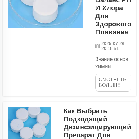
Ваших растений с MAXIMIZE.
И Хлора
Это просто недооценивать...
Для
Здорового
Плавания
2025-07-26
20:18:51
Знание основ
химии
бассейна
СМОТРЕТЬ
имеет
БОЛЬШЕ
большое
значение для
поддержания
Как Выбрать
чистоты и
Подходящий
здоровья
Дезинфицирующий
воды в
бассейне.
Препарат Для