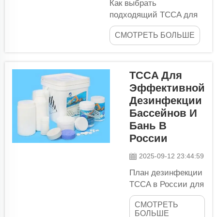
Как выбрать
подходящий TCCA для
лучшей компенсации
СМОТРЕТЬ БОЛЬШЕ
Бэрда. В контексте
поддержания чистоты
бассейнов и
обеспечения
TCCA Для
безопасности их
Эффективной
использования для
Дезинфекции
всех, применение
Бассейнов И
подходящего
Бань В
дезинфицирующего
России
средства имеет
приоритетное значение.
2025-09-12 23:44:59
Обеззараживание
План дезинфекции
бассейнов в такой
TCCA в России для
стране, как Россия...
безупречной
СМОТРЕТЬ
гигиены
БОЛЬШЕ