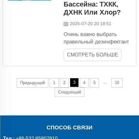
Баланс pH
Бассейна: ТХКК,
является
ДХНК Или Хлор?
одним из
2025-07-20 20:18:51
наиболее
важных
Очень важно выбрать
факторов в
правильный дезинфектант
химии
для бассейна, чтобы
бассейна. pH
СМОТРЕТЬ БОЛЬШЕ
обеспечить чистоту и
указывает на
безопасность при
кислотность
плавании. Существует 3
или
вида дезинфицирующих
3
...
Предыдущий
1
2
4
5
10
щелочность...
средств для бассейнов,
Следующий
которые вы можете
приобрести: ТХКК, СДИК и
хлор. У каждого из них
есть свои преимущества и
недостатки. Существуют
СПОСОБ СВЯЗИ
различия между...
Тел.:
+86-532 85807910