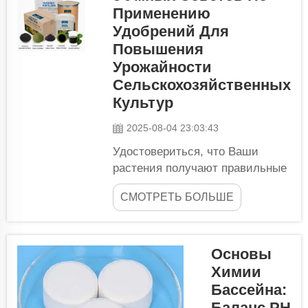
Применению
который можно
Удобрений Для
использовать для
максимизации
Повышения
здоровья и
Урожайности
продуктивности
Сельскохозяйственных
ваших растений. Вы
Культур
можете улучшить и
ускорить поглощение
2025-08-04 23:03:43
растениями
Удостовериться, что Ваши
питательных веществ,
растения получают правильные
которые вы...
питательные вещества — это
СМОТРЕТЬ БОЛЬШЕ
важная часть выращивания
крупных и здоровых растений.
Ниже приведены пять полезных
советов о том, как можно
Основы
повысить урожайность и
Химии
способствовать лучшему росту
Бассейна:
растений! Максимизируйте рост
Баланс PH