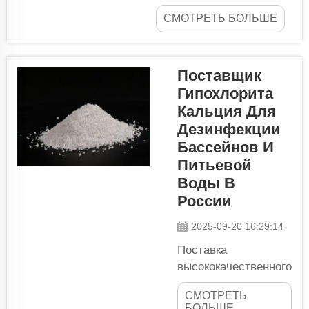
хлората натрия в
СМОТРЕТЬ БОЛЬШЕ
различных формах в
виде белого порошка,
поскольку он еще не
получил широкого
Поставщик
применения. Хотя
Гипохлорита
название может звучать
Кальция Для
как химический термин,
Дезинфекции
гексафторид серы на
Бассейнов И
самом деле является
Питьевой
довольно
Воды В
распространенным и
России
бесспорным газом! В
России он ко...
2025-09-20 16:29:14
Поставка
высококачественного
гипохлорита
СМОТРЕТЬ
кальция для
БОЛЬШЕ