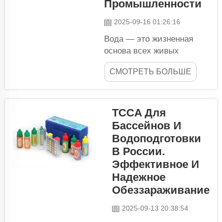
Промышленности
2025-09-16 01:26:16
Вода — это жизненная
основа всех живых
существ на планете.
СМОТРЕТЬ БОЛЬШЕ
Промышленные
применения, такие как
металлургические и
горнодобывающие
TCCA Для
операции. Однако вода,
Бассейнов И
используемая в этих
Водоподготовки
отраслях, зачастую
В России.
содержит множество
Эффективное И
токсичных химических
Надежное
веществ, а также частицы,
Обеззараживание
которые...
2025-09-13 20:38:54