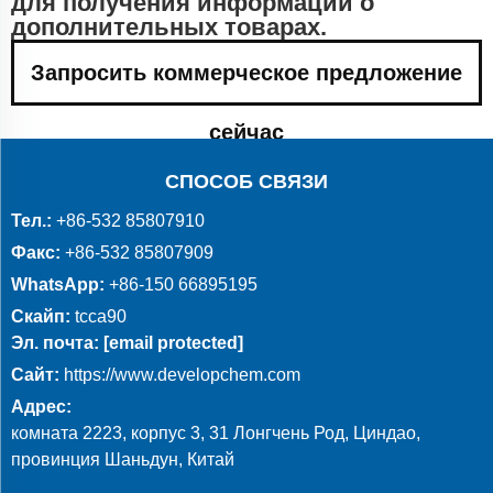
для получения информации о
дополнительных товарах.
Запросить коммерческое предложение
сейчас
СПОСОБ СВЯЗИ
Тел.:
+86-532 85807910
Факс:
+86-532 85807909
WhatsApp:
+86-150 66895195
Скайп:
tcca90
Эл. почта:
[email protected]
Сайт:
https://www.developchem.com
Адрес:
комната 2223, корпус 3, 31 Лонгчень Род, Циндао,
провинция Шаньдун, Китай