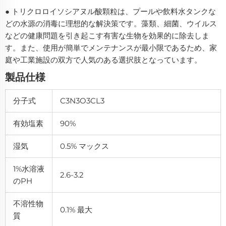
● トリクロロイソシアヌル酸顆粒は、プールや飲料水タンクな
どの水源の消毒に理想的な解決策です。藻類、細菌、ウイルス
などの健康問題を引き起こす有害な生物を効果的に除去しま
す。また、使用が簡単でメンテナンスが最小限であるため、家
庭や工業施設の双方で人気のある選択肢となっています。
製品仕様
分子式
C3N3O3CL3
有効塩素
90%
湿気
0.5% マックス
1%水溶液
2.6-3.2
のpH
不溶性物
0.1% 最大
質