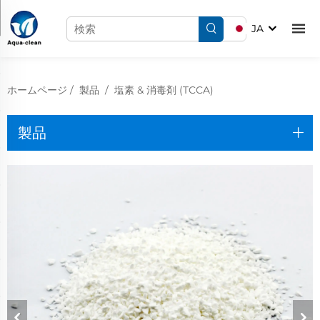
JA
ホームページ
/
製品
/
塩素 & 消毒剤 (TCCA)
製品