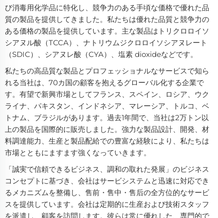
び消毒用化学品に特化し、競争力のある手頃な価格で優れた品
質の製品を提供してきました。私たちは優れた品質と競争力の
ある価格の製品を提供しています。主な製品はトリクロロイソ
シアヌル酸（TCCA）、ナトリウムジクロロイソシアヌレート
（SDIC）、シアヌレ酸（CYA）、塩素 dioxideなどです。
私たちの高品質な製品とプロフェッショナルなサービスで知ら
れる当社は、70カ国の顧客を抱えるグローバル化する企業で
す。有望で新興市場としてフランス、スペイン、ロシア、ウク
ライナ、パキスタン、インドネシア、マレーシア、トルコ、ベ
トナム、ブラジルがあります。過去1年間で、当社は2万トン以
上の製品を国際的に販売しました。強力な製品設計、開発、材
料調達能力、生産と製品配給での豊富な経験により、私たちは
市場とともにますます強くなっていきます。
「誠実で信頼できるビジネス、調和の取れた発展」のビジネス
コンセプトに基づき、会社はサービシステムと迅速に対応でき
るメカニズムを整備し、售前・售中・售后の全方位的なサービ
スを提供しています。会社は定期的に生産および技術スタッフ
を派遣し、顧客を訪問します。彼らは常に優れした、専門的で