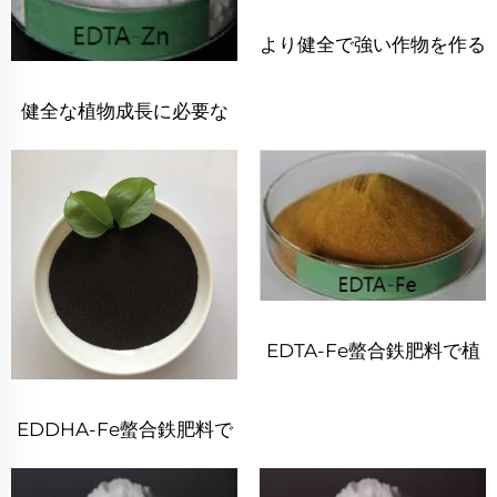
より健全で強い作物を作る
ための銅吸収を高める
健全な植物成長に必要な
EDTA-Cu
Zinc 肥料：EDTA-Zn
EDTA-Fe螫合鉄肥料で植
物の健康と成長を向上させ
る
EDDHA-Fe螫合鉄肥料で
植物の成長と健康を促進す
る