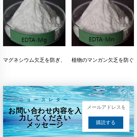
マグネシウム欠乏を防ぎ、
植物のマンガン欠乏を防ぐ
作物を強化するEDTA-Mg
鍵：螫合EDTA-Mn
ニュースレター
お問い合わせ内容を入
力してください
購読する
メッセージ