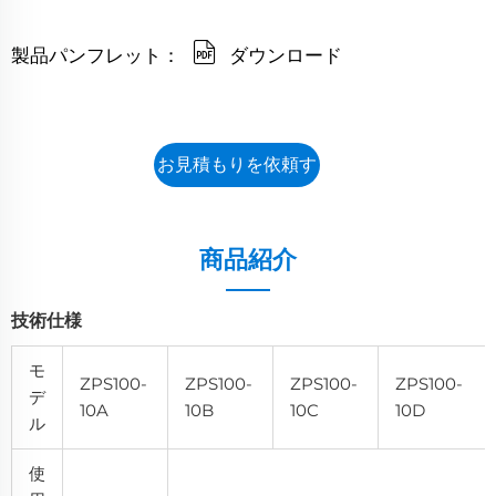
製品パンフレット：
ダウンロード
お見積もりを依頼す
る
商品紹介
技術仕様
モ
ZPS100-
ZPS100-
ZPS100-
ZPS100-
デ
10A
10B
10C
10D
ル
使