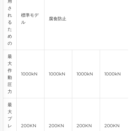
用
さ
れ
標準モデ
腐食防止
る
ル
た
め
の
最
大
作
1000kN
1000kN
1000kN
1000kN
動
圧
力
最
大
プ
レ
200KN
200KN
200KN
200KN