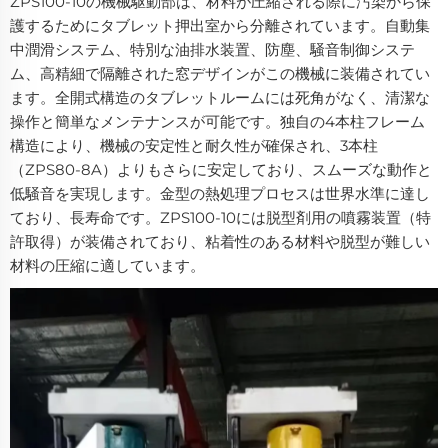
ZPS100-10の機械駆動部は、材料が圧縮される際に汚染から保
護するためにタブレット押出室から分離されています。自動集
中潤滑システム、特別な油排水装置、防塵、騒音制御システ
ム、高精細で隔離された窓デザインがこの機械に装備されてい
ます。全開式構造のタブレットルームには死角がなく、清潔な
操作と簡単なメンテナンスが可能です。独自の4本柱フレーム
構造により、機械の安定性と耐久性が確保され、3本柱
（ZPS80-8A）よりもさらに安定しており、スムーズな動作と
低騒音を実現します。金型の熱処理プロセスは世界水準に達し
ており、長寿命です。ZPS100-10には脱型剤用の噴霧装置（特
許取得）が装備されており、粘着性のある材料や脱型が難しい
材料の圧縮に適しています。