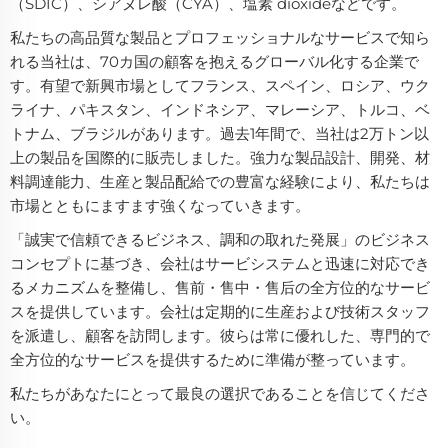
（SDIC）、シアヌレ酸（CYA）、塩素 dioxideなどです。
私たちの高品質な製品とプロフェッショナルなサービスで知ら
れる当社は、70カ国の顧客を抱えるグローバル化する企業で
す。有望で新興市場としてフランス、スペイン、ロシア、ウク
ライナ、パキスタン、インドネシア、マレーシア、トルコ、ベ
トナム、ブラジルがあります。過去1年間で、当社は2万トン以
上の製品を国際的に販売しました。強力な製品設計、開発、材
料調達能力、生産と製品配給での豊富な経験により、私たちは
市場とともにますます強くなっていきます。
「誠実で信頼できるビジネス、調和の取れた発展」のビジネス
コンセプトに基づき、会社はサービシステムと迅速に対応でき
るメカニズムを整備し、售前・售中・售后の全方位的なサービ
スを提供しています。会社は定期的に生産および技術スタッフ
を派遣し、顧客を訪問します。彼らは常に優れした、専門的で
全方位的なサービスを提供するために準備が整っています。
私たちがあなたにとって最良の選択であることを信じてくださ
い。