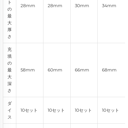
ト
28mm
28mm
30mm
34mm
の
最
大
厚
さ
充
填
の
最
58mm
60mm
66mm
68mm
大
深
さ
ダ
イ
10セット
10セット
10セット
10セット
ス