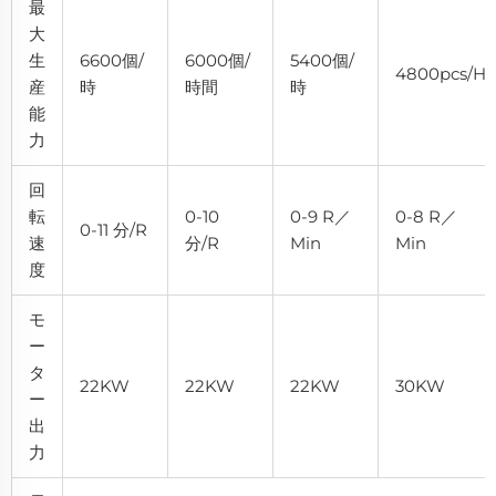
最
大
生
6600個/
6000個/
5400個/
4800pcs/h
産
時
時間
時
能
力
回
転
0-10
0-9 R／
0-8 R／
0-11 分/r
速
分/r
Min
Min
度
モ
ー
タ
22KW
22KW
22KW
30KW
ー
出
力