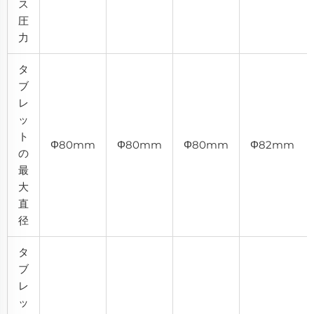
ス
圧
力
タ
ブ
レ
ッ
ト
Φ80mm
Φ80mm
Φ80mm
Φ82mm
の
最
大
直
径
タ
ブ
レ
ッ