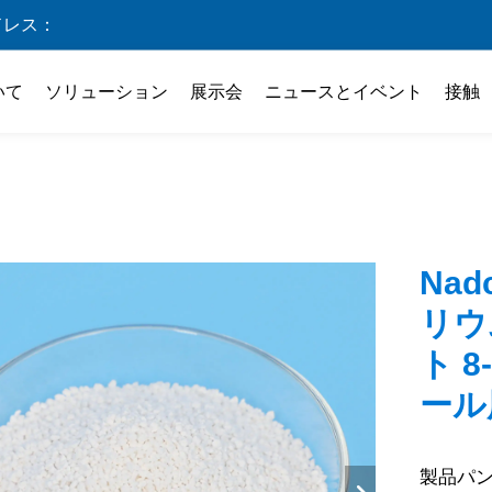
ドレス：
いて
ソリューション
展示会
ニュースとイベント
接触
）
Na
リウ
ト 
ール
製品パ