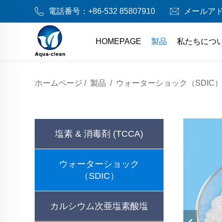
電話番号：
+86-532 85807910
メールア
HOMEPAGE
製品
私たちにつ
ホームページ
/
製品
/
ウォーターショック（SDIC
塩素 & 消毒剤 (TCCA)
ウォーターショック
（SDIC）
カルシウム次亜塩素酸塩