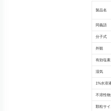
製品名
同義語
分子式
外観
有効塩素
湿気
1%水溶
不溶性物
顆粒サイ