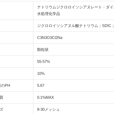
ナトリウムジクロロイソシアヌレート・ダイハイド
水処理化学品
ジクロロイソシアヌル酸ナトリウム；SDIC；n
C3N3O3Cl2Na
顆粒状
55-57%
10%
液のpH
5.67
質
0.1%MAX
ズ
8-30メッシュ