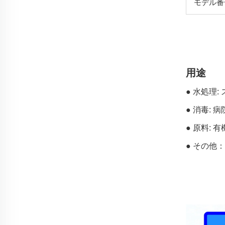
モデル番
用途
● 水処理
● 消毒:
● 原料:
● その他