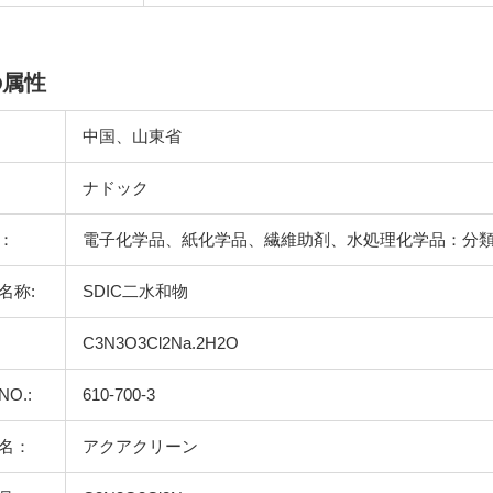
の属性
中国、山東省
ナドック
：
電子化学品、紙化学品、繊維助剤、水処理化学品：分
名称:
SDIC二水和物
C3N3O3Cl2Na.2H2O
NO.:
610-700-3
名：
アクアクリーン