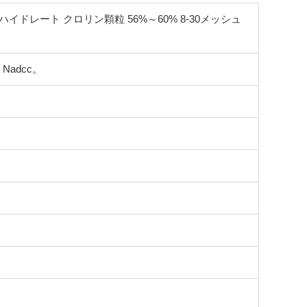
レート クロリン顆粒 56%～60% 8-30メッシュ
adcc。