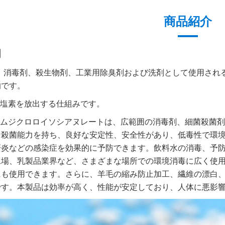
商品紹介
明
Cは、消毒剤、殺生物剤、工業用除臭剤および洗剤として使用さ
的です。
に塩素を放出する仕組みです。
リウムジクロロイソシアヌレートは、広範囲の消毒剤、細菌殺菌
な殺菌能力を持ち、良好な安定性、安全性があり、低毒性で環
肝炎などの感染症を効果的に予防できます。飲料水の消毒、予
工場、乳製品業界など、さまざまな場所での環境消毒に広く使
にも使用できます。さらに、羊毛の縮み防止加工、繊維の漂白
です。本製品は効率が高く、性能が安定しており、人体に悪影