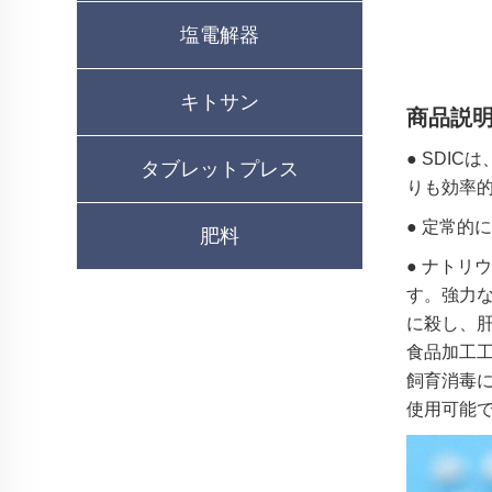
塩電解器
キトサン
商品説
● SDI
タブレットプレス
りも効率
● 定常的
肥料
● ナト
す。強力
に殺し、
食品加工
飼育消毒
使用可能