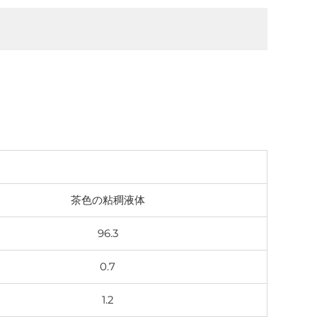
茶色の粘稠液体
96.3
0.7
1.2