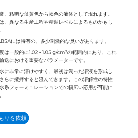
常、粘稠な薄黄色から褐色の液体として現れます。
は、異なる生産工程や精製レベルによるものかもし
。
ABSAには特有の、多少刺激的な臭いがあります。
は一般的に1.02 - 1.05 g/cm³の範囲内にあり、これ
輸送における重要なパラメーターです。
水に非常に溶けやすく、最初は濁った溶液を形成し
さらに攪拌すると澄んできます。この溶解性の特性
水系フォーミュレーションでの幅広い応用が可能に
。
もりを依頼
する