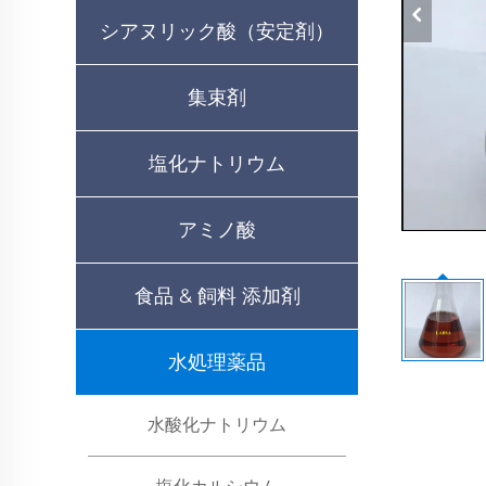
シアヌリック酸（安定剤）
集束剤
塩化ナトリウム
アミノ酸
食品 & 飼料 添加剤
水処理薬品
水酸化ナトリウム