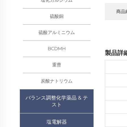
塩化カルシウム
商品
硫酸銅
硫酸アルミニウム
BCDMH
製品詳
重曹
炭酸ナトリウム
バランス調整化学薬品 & テ
スト
塩電解器