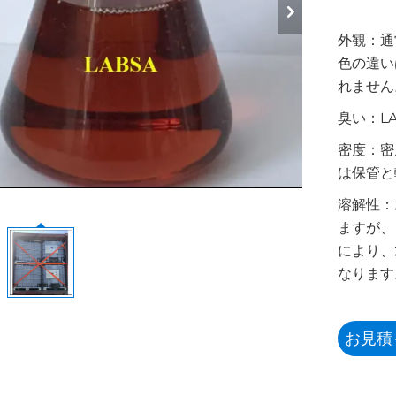
外観：通
色の違い
れません
臭い：L
密度：密度
は保管と
溶解性：
ますが、
により、
なります
お見積