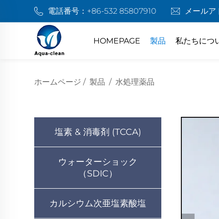
電話番号：
+86-532 85807910
メールア
HOMEPAGE
製品
私たちにつ
ホームページ
/
製品
/
水処理薬品
塩素 & 消毒剤 (TCCA)
ウォーターショック
（SDIC）
カルシウム次亜塩素酸塩