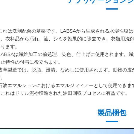
アプリケーション
 これは洗剤配合の基盤です。LABSAから生成される水溶性
り、衣料品から汚れ、油、シミを効果的に除去でき、衣類用洗
なります。
 LABSAは繊維加工の前処理、染色、仕上げに使用されます
防止特性の付与に役立ちます。
 皮革製造では、脱脂、浸漬、なめしに使用されます。動物の
す。
 石油エマルションにおけるエマルジフィアーとして使用でき
、これはドリル泥や増進された油田回収プロセスに有益です。
製品梱包