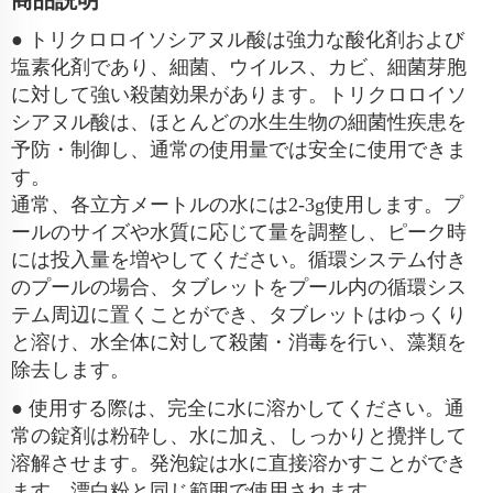
商品説明
● トリクロロイソシアヌル酸は強力な酸化剤および
塩素化剤であり、細菌、ウイルス、カビ、細菌芽胞
に対して強い殺菌効果があります。トリクロロイソ
シアヌル酸は、ほとんどの水生生物の細菌性疾患を
予防・制御し、通常の使用量では安全に使用できま
す。
通常、各立方メートルの水には2-3g使用します。プ
ールのサイズや水質に応じて量を調整し、ピーク時
には投入量を増やしてください。循環システム付き
のプールの場合、タブレットをプール内の循環シス
テム周辺に置くことができ、タブレットはゆっくり
と溶け、水全体に対して殺菌・消毒を行い、藻類を
除去します。
● 使用する際は、完全に水に溶かしてください。通
常の錠剤は粉砕し、水に加え、しっかりと攪拌して
溶解させます。発泡錠は水に直接溶かすことができ
ます。漂白粉と同じ範囲で使用されます。