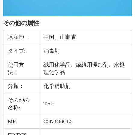
その他の属性
原産地：
中国、山東省
タイプ:
消毒剤
使用方
紙用化学品、繊維用添加剤、水処
法：
理化学品
分類：
化学補助剤
その他の
Tcca
名称:
MF:
C3N3O3CL3