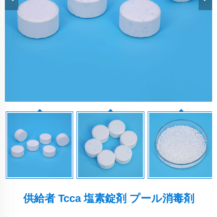
供給者 Tcca 塩素錠剤 プール消毒剤