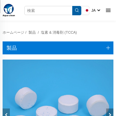
JA
ホームページ
/
製品
/
塩素 & 消毒剤 (TCCA)
製品