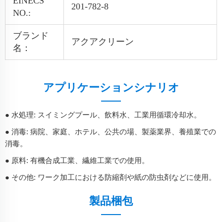
EINECS
201-782-8
NO.:
ブランド
アクアクリーン
名：
アプリケーションシナリオ
● 水処理: スイミングプール、飲料水、工業用循環冷却水。
● 消毒: 病院、家庭、ホテル、公共の場、製薬業界、養殖業での
消毒。
● 原料: 有機合成工業、繊維工業での使用。
● その他: ワーク加工における防縮剤や紙の防虫剤などに使用。
製品梱包