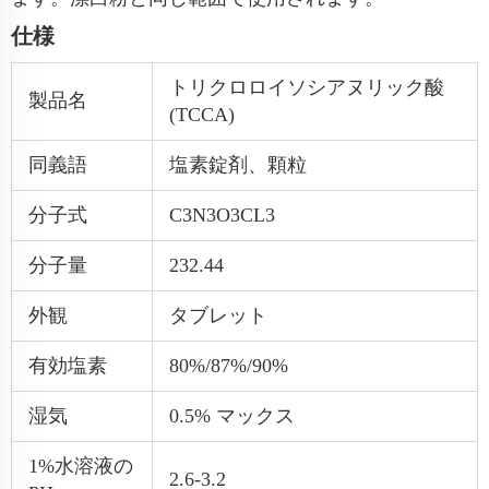
仕様
トリクロロイソシアヌリック酸
製品名
(TCCA)
同義語
塩素錠剤、顆粒
分子式
C3N3O3CL3
分子量
232.44
外観
タブレット
有効塩素
80%/87%/90%
湿気
0.5% マックス
1%水溶液の
2.6-3.2