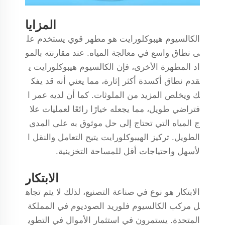
المزايا
الكالسيوم هيبوكلورايت هو مطهر قوي يستخدم عل
ى نطاق واسع في معالجة المياه. عند مقارنته بالمو
اد المطهرة الأخرى، فإن الكالسيوم هيبوكلورايت ي
قدم نطاق أكسدة أكثر إثارة، مما يعني أنه قد يفك
ك ويخلص المزيد من الملوثات. كما أن لديه عمر ا
فتراضي طويل، مما يجعله خيارًا رائعًا لعمليات علا
ج المياه التي تحتاج إلى حل موثوق به على المدى
الطويل. تركيز الهيبوكلورايت يتيح التعامل والنقل ا
لأسهل واحتياجات أقل للمساحة التخزينية.
الابتكار
الابتكار هو نوع في صناعة التصنيع، لذلك لا يتم تجاه
ل مركب الكالسيوم فلوريد الصوديوم في المملكة
المتحدة. يستمرون في استثمار الأموال في التطوي