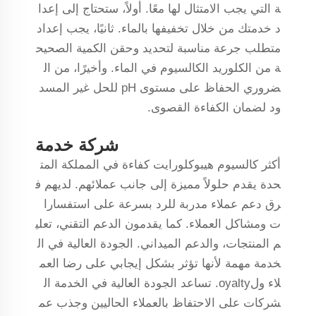
ة التي يجب الامتثال لها معًا. أولاً، ستحتاج إلى إعدا
د خدمتك من خلال تخفيفها بالماء. ثانيًا، يجب إعداد
متطلب جرعة مناسبة لتحديد وحقن الكمية الصحيح
ة من الكلوريد الكالسيوم في الماء. وأخيرًا، من ال
ضروري الحفاظ على مستوى pH للحل غير المسد
ود لضمان الكفاءة القصوى.
شركة خدمة
أكثر كالسيوم هيبوكلورايت كفاءة في المملكة المت
حدة يقدم حلولاً مميزة إلى جانب عملائهم. لديهم ف
رق دعم عملاء مدربة للرد بسرعة على استفسارا
ت ومشاكل العملاء. كما يقدمون الدعم التقني، تعلي
م المنتجات، والدعم الميداني. الجودة العالية في ال
خدمة مهمة لأنها تؤثر بشكل إيجابي على رضا العم
لاء ولoyalty. تساعد الجودة العالية في الخدمة ال
شركات على الاحتفاظ بالعملاء الحاليين وجذب عم