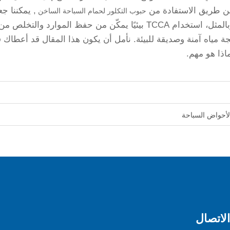
 عن طريق الاستفادة من
, يمكننا ج
حبوب التكلور لحمام السباحة الساخن
الماء أكثر صلاحية للاستهلاك من قبل الجميع. وبالمثل، استخدام TCCA بيئيًا يمكّن من حفظ الموارد والتخلص 
م حلول معالجة مياه آمنة وصديقة للبيئة. نأمل أن يكون هذا المقال قد أعطاك 
لاتصال