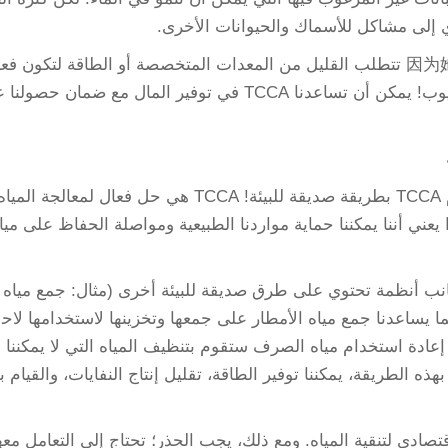
 إلى مشاكل للأسماك والحيوانات الأخرى.
TCCA هي أيضًا خيار اقتصادي لتنظيف المياه因为她 تتطلب القليل من المعدات المتخصصة أو الطاقة لتكون فع
ة. ليست جيدة فقط للمياه، بل جيدة أيضًا للجيوب! يمكن أن تساعدنا TCCA في توفير المال مع ضمان حصولن
أخيرًا وليس آخرًا، دعونا نناقش كيفية استخدام TCCA بطريقة صديقة للبيئة! TCCA هي حل فعال لمعالجة الميا
 يعني أننا يمكننا حماية مواردنا الطبيعية ومواصلة الحفاظ على ميا
 أيضًا على استخدام TCCA إلى جانب أنظمة تحتوي على طرق صديقة للبيئة أخرى (مثال: جمع مياه 
ا يساعدنا جمع مياه الأمطار على جمعها وتخزينها لاستخدامها لاح
. إعادة استخدام مياه الصرف ستقوم بتنظيف المياه التي لا يمكننا ا
تخدامها بطريقة أخرى. عند استخدام TCCA بهذه الطريقة، يمكننا توفير الطاقة، تقليل إنتاج النفايات، والقيام 
ات TCCA خيار ممتاز واقتصادي لتنقية المياه. ومع ذلك، يجب الحذر؛ تحتاج إلى التعامل معه