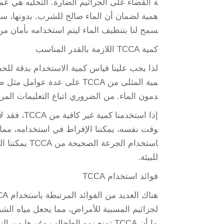
ة القضاء على الجراثيم الضارة. التحليه هي عملي
سمح لنا بتنظيف الماء ليتم استخدامه بأمان من
كمية TCCA اللازمة بالقدر المناسب
مية المثلى من TCCA على عدة 
دمون الماء. من الضروري اتباع التعليمات المرفقة مع TCCA واستخدام الجرعة المعالجة ال
إذا استخدم
وقت نفسه، يمكننا الإفراط في استخدامه، مما قد
استخدام الجر
للبيئة.
فوائد استخدام TCCA
لجراثيم المسببة للأمراض، مما يجعل مياه الش
ما أن TCCA تمنع نمو الطحالب وغيرها 