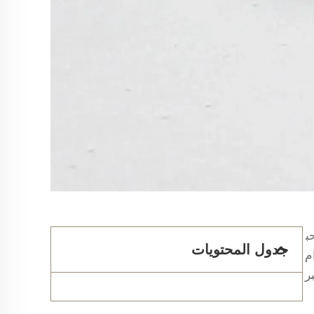
ب
جدول المحتويات
م
بر