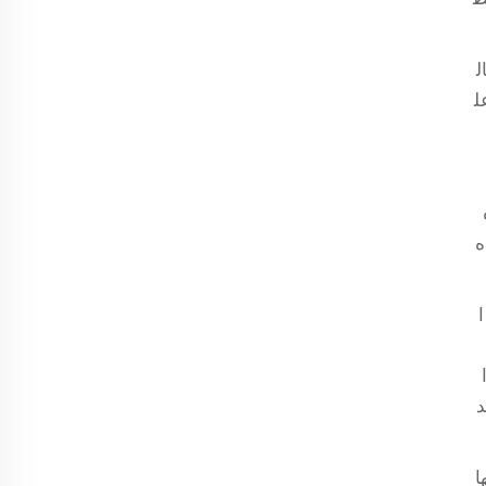
ال
ا عل
ه
ه
ا
بد
ا