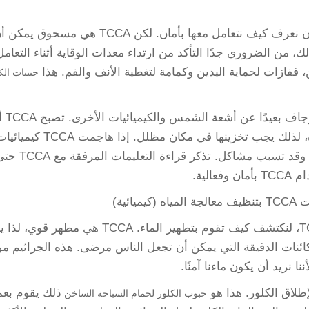
أولًا وأهم شيء، قبل التعلم عن TCCA، يجب أن نعرف كيف نتعامل معها بأمان. لكن TCCA هي مسحوق ي
ك، من الضروري جدًا التأكد من ارتداء معدات الوقاية أثناء التعامل
حبيبات الك
يجب عليك أيضًا تخزين TCCA في مكان بارد وجاف 
ل فعالية عند التعرض لأشعة الشمس والحرارة، لذلك يجب تخزينها في مكان مظلل. إذا ها
خرى مثل الزيت أو الحمض، فقد تصبح خطيرة وقد تسبب مشاكل. تذكر قراءة التعليمات 
لية.
ئية)
الآن بعد أن تعلمنا كيفية التعامل بأمان مع TCCA، لنكتشف كيف تقوم بتطهير الماء. TCCA هي مطهر قوي، ل
كائنات الدقيقة التي يمكن أن تجعل الناس مرضى. هذه الجراثيم م
ا نريد أن يكون ماءنا آمنًا.
ذلك يقوم بعم
حبوب الكلور لحمام السباحة الساخن