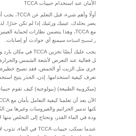
الأمان عند استخدام حبيبات TCCA
يضر بجلدك، عينيك ورئتيك إذا لم تكن حذرًا. لذل
مع TCCA، وهذا يتضمن نظارات لحماية العينين، قفازات لحماية اليدين وكمامة لتغطية الأنف والفم. هذا
سيمنع أي حوادث أو إصابات.
ر لمسبح السباحة
تعرف كيفية استخدامها. إذن، الحذر يتيح استخدام TCCA بأمان وفعا
(ميكروبية الطبيعة) (بيولوجية) كيف تقوم حبيبات TCCA بتنظيف معالجة المياه (كيميا
كنها تدمير الجراثيم والفيروسات وغيرها من ال
ودة في الماء القذر، ونحتاج إلى التخلص منها لأنن
عندما نسكب حبيبات TCCA في الماء، تذوب لإطلاق الكلور. هذا هو