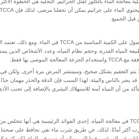
ة معالجة الماء بالكلور لقتل الجراثيم. التحليه هي الخطوة الأكثر 
 قبل الجميع.
لذا يجب علينا قياس كمية الاستخدام بدقة للحصول على الكمية المناسبة من TCCA في الماء. ومع ذلك، تعتم
عوامل مثل طبيعة المياه القذرة، وحجم نظام المياه، وعدد الأشخاص الذين يست
موصى بها فقط.
نا كمية غير كافية من TCCA، فقد لا يتم التعقيم بشكل صحيح، وسينتشر المرض مرة أخرى. ولكن في 
 يضر بالناس والبيئة. لهذا السبب فإن الدقة والحذر مهمان جدًا. 
عة الصحيحة من TCCA يمكننا التأكد من أن المياه آمنة للاستهلاك البشري بالإضافة إلى تجنب الأذ
هناك العديد من الفوائد المرتبطة باستخدام TCCA في معالجة المياه. إحدى الفوائد الرئيسية هي أنها تتخلص م
رب أكثر أمانًا. لذلك، عن طريق شرب ماء نقي نحافظ على صحتنا. 
من النباتات غير المرغوب فيها التي يمكن أن تنمو في الماء. لكن كثرة ال