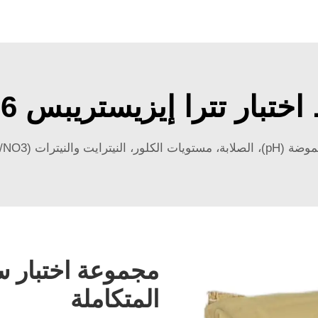
تبار تترا إيزيستريبس 6 في 1
م متوسطة في 6 ثوانٍ.
مجموعة اختبار س
المتكاملة