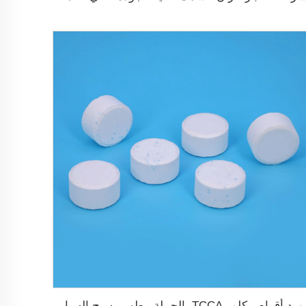
مورد أقراص كلور TCCA بالجملة مطهر مسبح السباحة