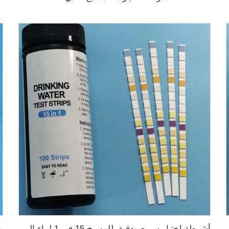
أشرطة اختبار سريع ودقيق للمسبح 15 في 1 لماء الشرب