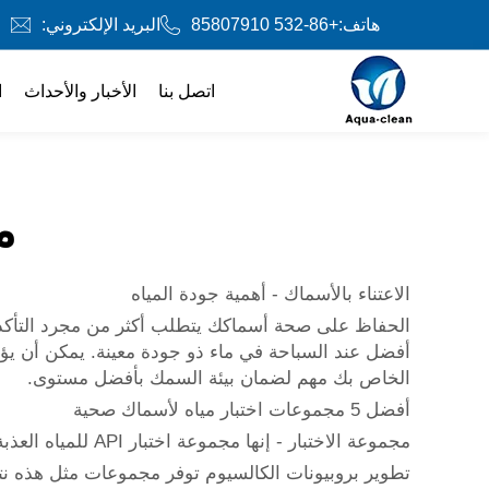
هاتف:
+86-532 85807910
البريد الإلكتروني:
اتصل بنا
الأخبار والأحداث
ا
م
الاعتناء بالأسماك - أهمية جودة المياه
الحفاظ على صحة أسماكك يتطلب أكثر من مجرد التأكد 
أفضل عند السباحة في ماء ذو جودة معينة. يمكن أن يؤد
الخاص بك مهم لضمان بيئة السمك بأفضل مستوى.
أفضل 5 مجموعات اختبار مياه لأسماك صحية
مجموعة الاختبار - إنها مجموعة اختبار API للمياه العذبة
تطوير
بروبيونات الكالسيوم
توفر مجموعات مثل هذه نتائج تفصيلية لمستويات pH وال암وني