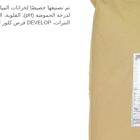
تم تصنيعها خصيصًا لخزانات المي
لدرجة الحموضة (H
النترات، DEVELOP
قرص كلور ل