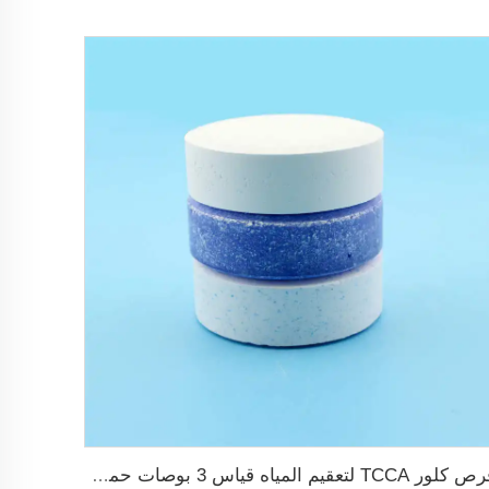
قرص كلور TCCA لتعقيم المياه قياس 3 بوصات حمض ثلاثي الكلور إيزوسيانوريك