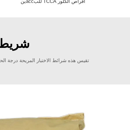
أقراص الكلور TCCA للبассين
شريط اخ
تقيس هذه شرائط الاختبار المريحة درجة الحموضة (pH)، الصلابة، مستويات الكلور، النيترايت والنيترات (NO2/NO3)، والقلوية مع قي