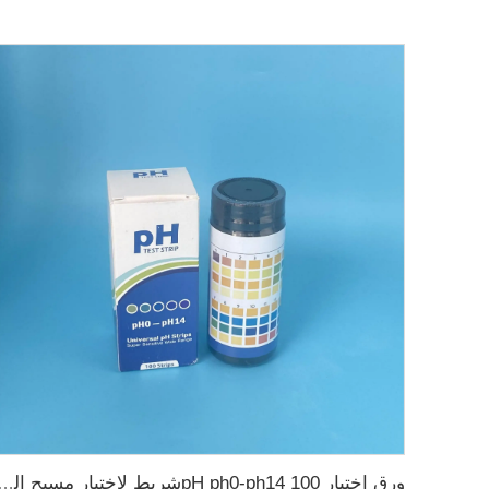
ورق اختبار pH ph0-ph14 100شريط لاختبار مسب