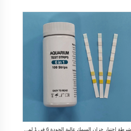
أشرطة اختبار خزان السمك عالية الجودة 6 في 1 لمزرعة الأسماك