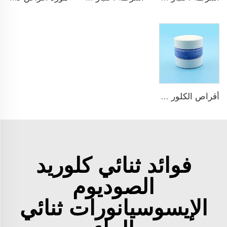
أقراص الكلور TCCA للبассين
فوائد ثنائي كلوريد
الصوديوم
الإيسوسيانورات ثنائي