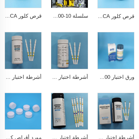
سلسلة ZPS100-10 ضاغط أقراص دوارة كبير
قرص كلور TCCA لتعقيم المياه قياس 3 بوصات حمض ثلاثي الكلور إيزوسيانوريك
قرص كلور TCCA لتعقيم المياه
أشرطة اختبار ماء مسبح 7 في 1
أشرطة اختبار خزان السمك عالية الجودة 6 في 1 لمزرعة الأسماك
ورق اختبار pH ph0-ph14 100شريط لاختبار مسبح السباحة
أشرطة اختبار ماء الشرب 9 في 1
أشرطة اختبار سريع ودقيق للمسبح 15 في 1 لماء الشرب
مورد أقراص كلور TCCA بالجملة مطهر مسبح السباحة