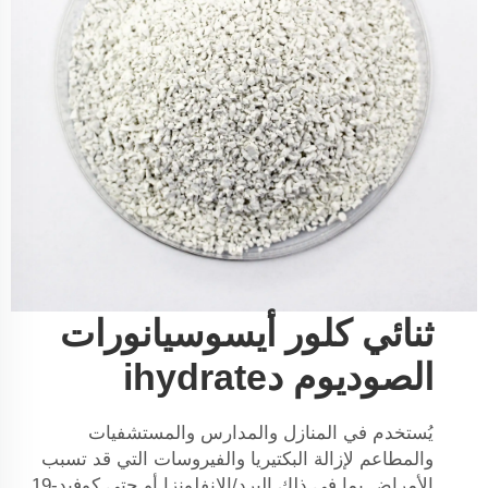
ثنائي كلور أيسوسيانورات
الصوديوم دihydrate
يُستخدم في المنازل والمدارس والمستشفيات
والمطاعم لإزالة البكتيريا والفيروسات التي قد تسبب
الأمراض بما في ذلك البرد/الإنفلونزا أو حتى كوفيد-19.