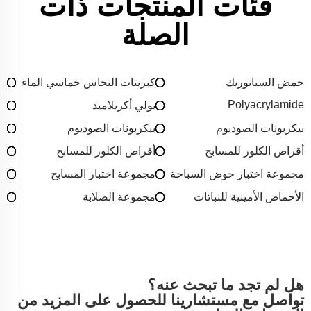
فئات المنتجات ذات
الصلة
حمض السيانوريك
كبريتات النحاس خماسي الماء
Polyacrylamide
بولي أكريلاميد
بيكربونات الصوديوم
بيكربونات الصوديوم
أقراص الكلور للمسابح
أقراص الكلور للمسابح
مجموعة اختبار حوض السباحة
مجموعة اختبار المسابح
الأحماض الأمينية للنباتات
مجموعة الصلابة
هل لم تجد ما تبحث عنه؟
تواصل مع مستشارينا للحصول على المزيد من