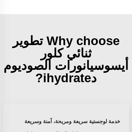
Why choose تطوير
ثنائي كلور
أيسوسيانورات الصوديوم
دihydrate?
خدمة لوجستية سريعة ومريحة، آمنة وسريعة