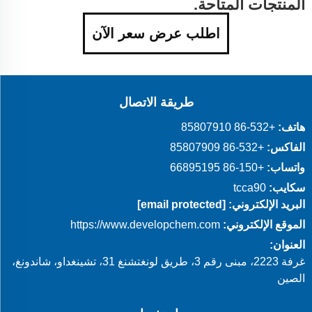
المنتجات المتاحة.
اطلب عرض سعر الآن
طريقة الاتصال
هاتف:
+86-532 85807910
الفاكس:
+86-532 85807909
واتساب:
+86-150 66895195
سكايب:
tcca90
البريد الإلكتروني:
[email protected]
الموقع الإلكتروني:
https://www.developchem.com
العنوان:
غرفة 2223، مبنى رقم 3، طريق لونغتشنغ 31، تشينغداو، شاندونغ،
الصين