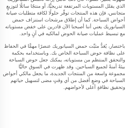
الذي يقلل المستويات المرتفعة تدريجيًّا، أو منتجًا سائلًا لتوزيعٍ
متجانس، فإن هذه المنتجات توفِّر حلولًا لكافة متطلبات صيانة
أحواض السباحة. كما أن إطلاق مرشحات استنزاف حمض
السيانوريك يعني أننا أصبحنا الآن قادرين على خفض مستوياته
مع تبسيط عمليات صيانة الحوض لمالكيه في آنٍ واحد.
باختصار، يُعَدُّ مثبِّت حمض السيانوريك عنصرًا مهمًّا في الحفاظ
على نظافة حوض السباحة الخاص بك. وباستخدامه بحكمة
والتحقق المنتظم من مستوياته، يمكنك جعل حوض السباحة
بيئةً آمنةً لجميع السباحين. وقد ظهرت في السوق حاليًّا
مجموعة واسعة من المنتجات الجديدة، ما يجعل مالكي أحواض
السباحة في وضعٍ أفضل من أي وقتٍ مضى لتسهيل حياتهم
وتحقيق نظافةٍ أعلى لأحواضهم.