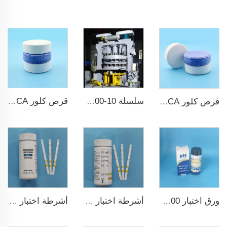
سلسلة ZPS100-10 ضاغط أقراص دوارة كبير
قرص كلور TCCA لتعقيم المياه قياس 3 بوصات حمض ثلاثي الكلور إيزوسيانوريك
قرص كلور TCCA لتعقيم المياه
أشرطة اختبار ماء مسبح 7 في 1
أشرطة اختبار خزان السمك عالية الجودة 6 في 1 لمزرعة الأسماك
ورق اختبار pH ph0-ph14 100شريط لاختبار مسبح السباحة