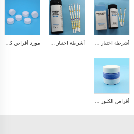
أشرطة اختبار ماء الشرب 9 في 1
أشرطة اختبار سريع ودقيق للمسبح 15 في 1 لماء الشرب
مورد أقراص كلور TCCA بالجملة مطهر مسبح السباحة
أقراص الكلور TCCA للبассين