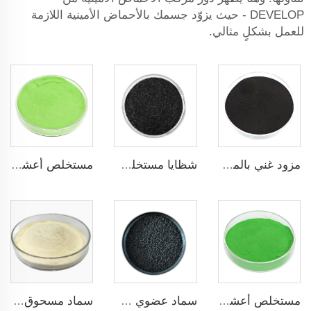
DEVELOP - حيث يزوّد جسمك بالأحماض الأمينية اللازمة
للعمل بشكلٍ مثالي.
مزود غني بالمغذيات مستخلص الأعشاب البحرية البودرة للأغراض الزراعية
شظايا مستخلص الأعشاب البحرية 16% محفز بيولوجي سماد أوراق وأسمدة جذرية للأعشاب البحرية
مستخلص أعشاب بحرية خفيفة اللون مسحوق مستخلص الأعشاب البحرية سماد منظم نمو النباتات
مستخلص أعشاب بحرية داكن اللون مسحوق سماد غني بالمغذيات للأغراض الزراعية
سماد عضوي حبيبي NPK 2-2-1 للأغراض الزراعية
سماد مسحوق الأحماض الأمينية الصديقة للبيئة لتحسين تطوير الجذور واستيعاب العناصر الغذائية