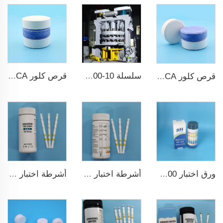
سلسلة ZPS100-10 ضاغط أقراص دوارة كبير
قرص كلور TCCA لتعقيم المياه قياس 3 بوصات حمض ثلاثي الكلور إيزوسيانوريك
قرص كلور TCCA لتعقيم المياه
أشرطة اختبار ماء مسبح 7 في 1
أشرطة اختبار خزان السمك عالية الجودة 6 في 1 لمزرعة الأسماك
ورق اختبار pH ph0-ph14 100شريط لاختبار مسبح السباحة