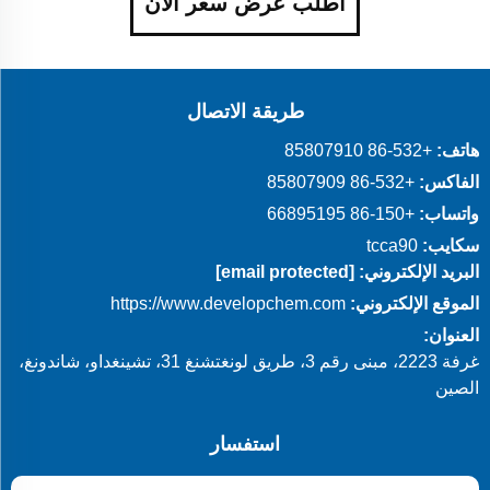
اطلب عرض سعر الآن
طريقة الاتصال
هاتف:
+86-532 85807910
الفاكس:
+86-532 85807909
واتساب:
+86-150 66895195
سكايب:
tcca90
البريد الإلكتروني:
[email protected]
الموقع الإلكتروني:
https://www.developchem.com
العنوان:
غرفة 2223، مبنى رقم 3، طريق لونغتشنغ 31، تشينغداو، شاندونغ،
الصين
استفسار