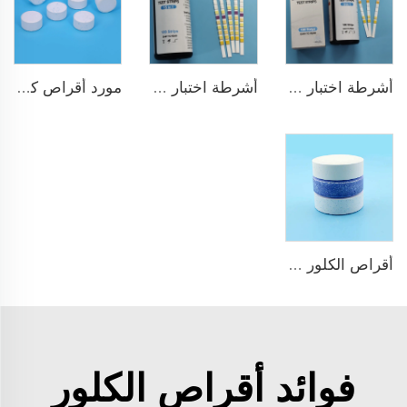
أشرطة اختبار ماء الشرب 9 في 1
أشرطة اختبار سريع ودقيق للمسبح 15 في 1 لماء الشرب
مورد أقراص كلور TCCA بالجملة مطهر مسبح السباحة
أقراص الكلور TCCA للبассين
فوائد أقراص الكلور